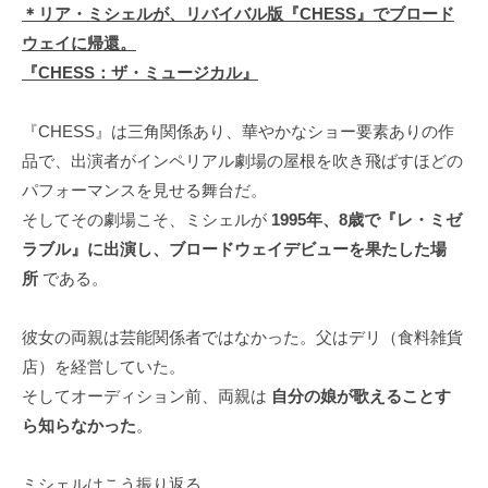
＊リア・ミシェルが、リバイバル版『CHESS』でブロード
ウェイに帰還。
『CHESS：ザ・ミュージカル』
『CHESS』は三角関係あり、華やかなショー要素ありの作
品で、出演者がインペリアル劇場の屋根を吹き飛ばすほどの
パフォーマンスを見せる舞台だ。
そしてその劇場こそ、ミシェルが
1995年、8歳で『レ・ミゼ
ラブル』に出演し、ブロードウェイデビューを果たした場
所
である。
彼女の両親は芸能関係者ではなかった。父はデリ（食料雑貨
店）を経営していた。
そしてオーディション前、両親は
自分の娘が歌えることす
ら知らなかった
。
ミシェルはこう振り返る。