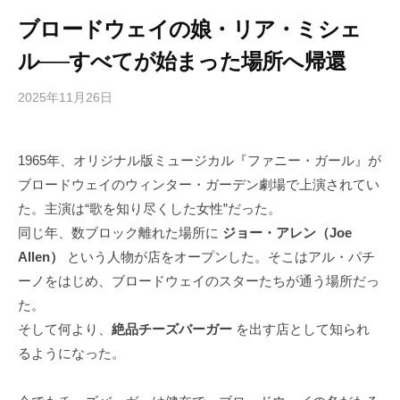
ブロードウェイの娘・リア・ミシェ
ル──すべてが始まった場所へ帰還
2025年11月26日
b
/
y
0
h
件
1965年、オリジナル版ミュージカル『ファニー・ガール』が
i
の
ブロードウェイのウィンター・ガーデン劇場で上演されてい
g
コ
a
メ
た。主演は“歌を知り尽くした女性”だった。
s
ン
同じ年、数ブロック離れた場所に
ジョー・アレン（Joe
h
ト
Allen）
という人物が店をオープンした。そこはアル・パチ
i
ーノをはじめ、ブロードウェイのスターたちが通う場所だっ
y
た。
a
そして何より、
絶品チーズバーガー
を出す店として知られ
m
るようになった。
a