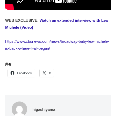
WEB EXCLUSIVE:
Watch an extended interview with Lea
Michele (Video)
https://www.cbsnews.com/news/broadway-baby-lea-michele-
is-back-where-it-all-began/
共有:
Facebook
X
higashiyama