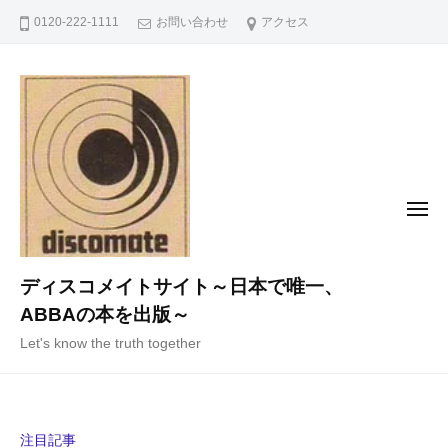
コ
0120-222-1111
お問い合わせ
アクセス
ン
テ
ン
ツ
へ
ス
キ
メ
ニ
ッ
ュ
ー
プ
ディスコメイトサイト～日本で唯一、
ABBAの本を出版～
Let's know the truth together
注目記事