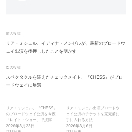
投
前の投稿
稿
リア・ミシェル、イディナ・メンゼルが、最新のブロードウ
ナ
ェイ出演を後押ししたことを明かす
ビ
ゲ
次の投稿
ー
スペクタクルを添えたチェックメイト、『CHESS』がブロ
シ
ードウェイに帰還
ョ
ン
リア・ミシェル、『CHESS』
リア・ミシェル出演ブロードウ
のブロードウェイ公演を今夜
ェイ公演のチケットを完売前に
「レイト・ショー」で披露
手に入れる方法
2026年3月23日
2026年3月6日
注目記事
注目記事