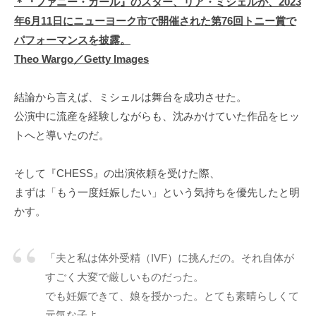
＊『ファニー・ガール』のスター、リア・ミシェルが、2023
年6月11日にニューヨーク市で開催された第76回トニー賞で
パフォーマンスを披露。
Theo Wargo／Getty Images
結論から言えば、ミシェルは舞台を成功させた。
公演中に流産を経験しながらも、沈みかけていた作品をヒッ
トへと導いたのだ。
そして『CHESS』の出演依頼を受けた際、
まずは「もう一度妊娠したい」という気持ちを優先したと明
かす。
「夫と私は体外受精（IVF）に挑んだの。それ自体が
すごく大変で厳しいものだった。
でも妊娠できて、娘を授かった。とても素晴らしくて
元気な子よ。