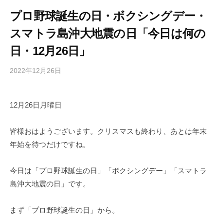
プロ野球誕生の日・ボクシングデー・
スマトラ島沖大地震の日「今日は何の
日・12月26日」
2022年12月26日
b
/
y
0
h
件
12月26日月曜日
i
の
g
コ
a
メ
皆様おはようございます。クリスマスも終わり、あとは年末
s
ン
年始を待つだけですね。
h
ト
i
今日は「プロ野球誕生の日」「ボクシングデー」「スマトラ
y
島沖大地震の日」です。
a
m
まず「プロ野球誕生の日」から。
a