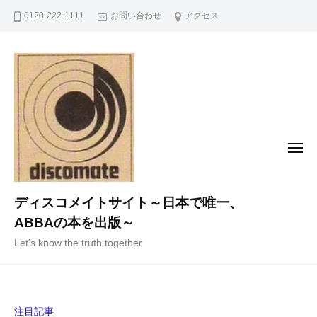
コ
0120-222-1111
お問い合わせ
アクセス
ン
テ
ン
ツ
へ
ス
キ
メ
ニ
ッ
ュ
ー
プ
ディスコメイトサイト～日本で唯一、
ABBAの本を出版～
Let's know the truth together
注目記事