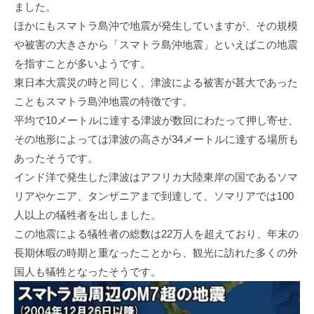
ました。
ほかにもスマトラ島沖で地震が発生していますが、その規模
や被害の大きさから「スマトラ島沖地震」といえばこの地震
を指すことが多いようです。
東日本大震災の時と同じく、津波による被害が甚大であった
こともスマトラ島沖地震の特徴です。
平均で10メートルに達する津波が数回にわたって押し寄せ、
その地形によっては津波の高さが34メートルに達する場所も
あったそうです。
インド洋で発生した津波はアフリカ大陸東岸の国であるソマ
リアやケニア、タンザニアまで到達して、ソマリアでは100
人以上の犠牲者を出しました。
この地震による犠牲者の総数は22万人を超えており、年末の
長期休暇の時期と重なったことから、観光に訪れた多くの外
国人も犠牲となったそうです。