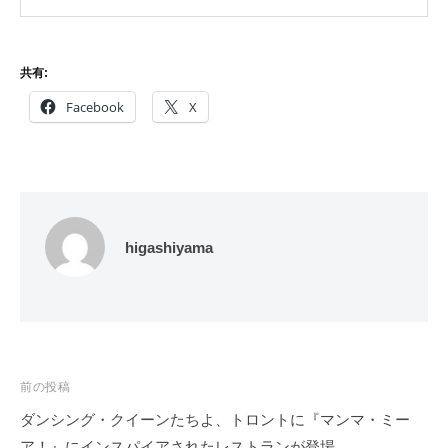
共有:
Facebook
X
higashiyama
投
前の投稿
稿
ダンシング・クイーンたちよ、トロントに『マンマ・ミー
ナ
ア！』にインスパイアされたレストランが登場