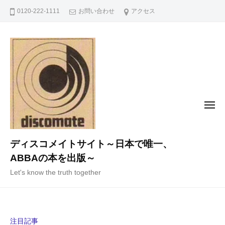
コ
0120-222-1111
お問い合わせ
アクセス
ン
テ
ン
ツ
へ
ス
キ
メ
ニ
ッ
ュ
ー
プ
ディスコメイトサイト～日本で唯一、
ABBAの本を出版～
Let's know the truth together
注目記事