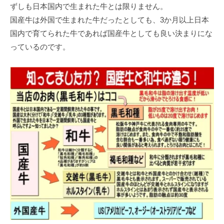
ずしも⽇本国内で⽣まれた⽜とは限りません。
国産⽜は外国で⽣まれた⽜だったとしても、3か⽉以上⽇本
国内で育てられた⽜であれば国産⽜としても良い決まりにな
っているのです。