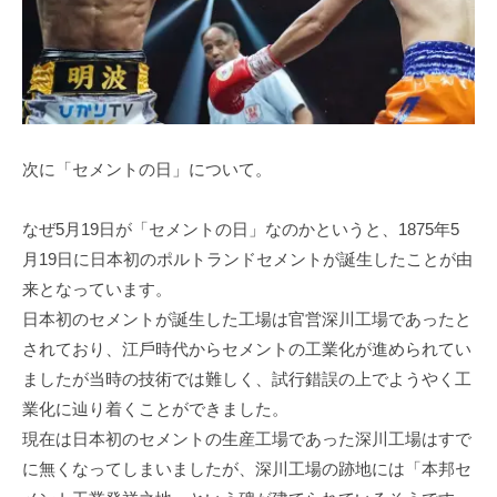
次に「セメントの日」について。
なぜ5⽉19⽇が「セメントの⽇」なのかというと、1875年5
⽉19⽇に⽇本初のポルトランドセメントが誕⽣したことが由
来となっています。
⽇本初のセメントが誕⽣した⼯場は官営深川⼯場であったと
されており、江⼾時代からセメントの⼯業化が進められてい
ましたが当時の技術では難しく、試⾏錯誤の上でようやく⼯
業化に辿り着くことができました。
現在は⽇本初のセメントの⽣産⼯場であった深川⼯場はすで
に無くなってしまいましたが、深川⼯場の跡地には「本邦セ