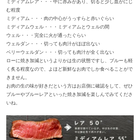
ミディアムレア・・・中に⾚みがあり、切ると少し⾎がにじ
む程度
ミディアム・・・⾁の中⼼がうっすらと⾚いぐらい
ミディアムウェル・・・ミディアムとウェルの間
ウェル・・・完全に⽕が通ったぐらい
ウェルダン・・・切っても⾁汁がほぼ出ない
ベリーウェルダン・・・切っても⾁汁が全く出ない
ローに焼き加減というよりかは⽣の状態ですし、ブルーも軽
く炙る程度なので、よほど新鮮なお⾁でしか⾷べることがで
きません。
お⾁の⽣の味が好きだという⽅はお店側に確認をして、ぜひ
ブルーやブルーレアといった焼き加減を楽しんでみてくださ
いね。