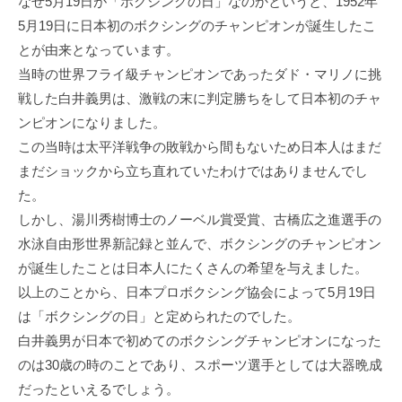
なぜ5⽉19⽇が「ボクシングの⽇」なのかというと、1952年
5⽉19⽇に⽇本初のボクシングのチャンピオンが誕⽣したこ
とが由来となっています。
当時の世界フライ級チャンピオンであったダド・マリノに挑
戦した⽩井義男は、激戦の末に判定勝ちをして⽇本初のチャ
ンピオンになりました。
この当時は太平洋戦争の敗戦から間もないため⽇本⼈はまだ
まだショックから⽴ち直れていたわけではありませんでし
た。
しかし、湯川秀樹博⼠のノーベル賞受賞、古橋広之進選⼿の
⽔泳⾃由形世界新記録と並んで、ボクシングのチャンピオン
が誕⽣したことは⽇本⼈にたくさんの希望を与えました。
以上のことから、⽇本プロボクシング協会によって5⽉19⽇
は「ボクシングの⽇」と定められたのでした。
⽩井義男が⽇本で初めてのボクシングチャンピオンになった
のは30歳の時のことであり、スポーツ選⼿としては⼤器晩成
だったといえるでしょう。