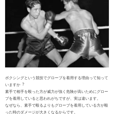
ボクシングという競技でグローブを着⽤する理由って知って
いますか︖
素⼿で相⼿を殴った⽅が威⼒が強く危険が⾼いためにグロー
ブを着⽤していると思われがちですが、実は違います。
なぜなら、素⼿で殴るよりもグローブを着⽤している⽅が殴
った時のダメージが⼤きくなるからです。