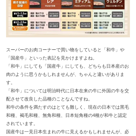
スーパーのお⾁コーナーで買い物をしていると「和⽜」や
「国産⽜」といった表記を⾒かけますよね。
「和⽜」にしても「国産⽜」にしても、どちらも⽇本産のお
⾁のように思うかもしれませんが、ちゃんと違いがありま
す。
「和⽜」については明治時代に⽇本在来の⽜に外国の⽜を交
配させて改良した品種のことなんですね。
和⽜の条件を満たすのはとても難しく、現在の⽇本では⿊⽑
和種、褐⽑和種、無⾓和種、⽇本短⾓種の4種が和⽜と認定
されています。
国産⽜は⼀⾒⽇本⽣まれの⽜に⾒えるかもしれませんが、必