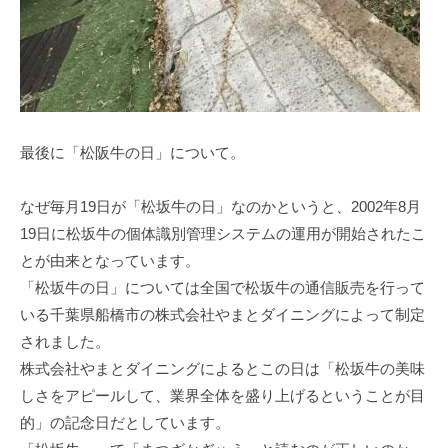
最後に「松阪牛の日」について。
なぜ毎⽉19⽇が「松坂⽜の⽇」なのかというと、2002年8⽉
19⽇に松坂⽜の個体識別管理システムの運⽤が開始されたこ
とが由来となっています。
「松坂⽜の⽇」については全国で松坂⽜の通信販売を⾏って
いる千葉県船橋市の株式会社やまとダイニングによって制定
されました。
株式会社やまとダイニングによるとこの⽇は「松坂⽜の美味
しさをアピールして、業界全体を盛り上げるということが⽬
的」の記念⽇だとしています。