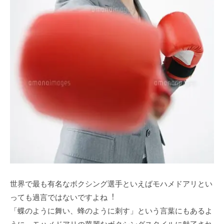
世界で最も有名なボクシング選⼿といえばモハメドアリとい
っても過⾔ではないですよね︕
「蝶のように舞い、蜂のように刺す」という⾔葉にもあるよ