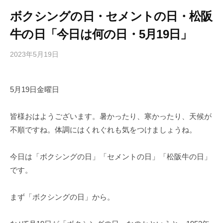
ボクシングの日・セメントの日・松阪
牛の日「今日は何の日・5月19日」
2023年5月19日
b
/
y
0
h
件
5月19日金曜日
i
の
g
コ
a
メ
皆様おはようございます。暑かったり、寒かったり、天候が
s
ン
不順ですね。体調にはくれぐれも気をつけましょうね。
h
ト
i
今日は「ボクシングの日」「セメントの日」「松阪牛の日」
y
です。
a
m
まず「ボクシングの日」から。
a