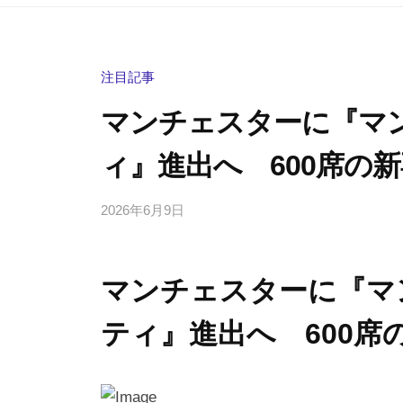
注目記事
マンチェスターに『マ
ィ』進出へ 600席の
2026年6月9日
b
/
y
0
h
件
マンチェスターに『マ
i
の
g
コ
ティ』進出へ 600席
a
メ
s
ン
h
ト