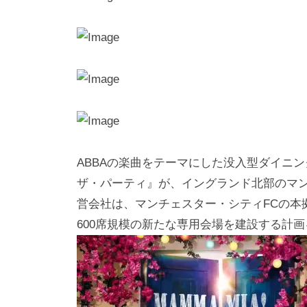
i
y
a
m
a
ABBAの楽曲をテーマにした没入型ダイニ
ザ・パーティ』が、イングランド北部のマ
営会社は、マンチェスター・シティFCの本
600席規模の新たな専用会場を建設する計