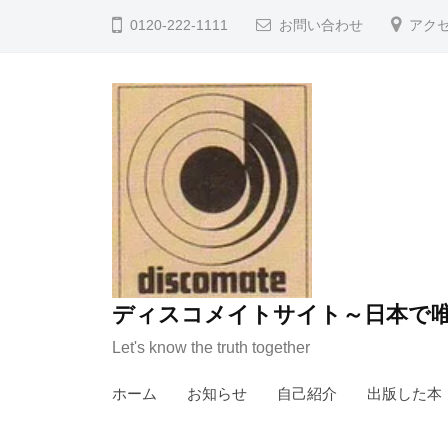
コ
0120-222-1111
お問い合わせ
アク
ン
テ
ン
ツ
へ
ス
キ
ッ
プ
ディスコメイトサイト～日本で唯
Let's know the truth together
ホーム
お知らせ
自己紹介
出版した本