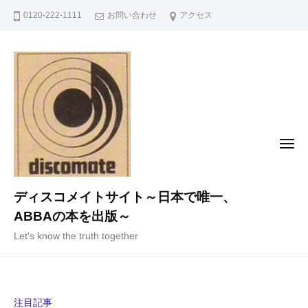
コ
0120-222-1111
お問い合わせ
アクセス
ン
テ
ン
ツ
へ
ス
キ
メ
ニ
ッ
ュ
ー
プ
ディスコメイトサイト～日本で唯一、
ABBAの本を出版～
Let's know the truth together
注目記事