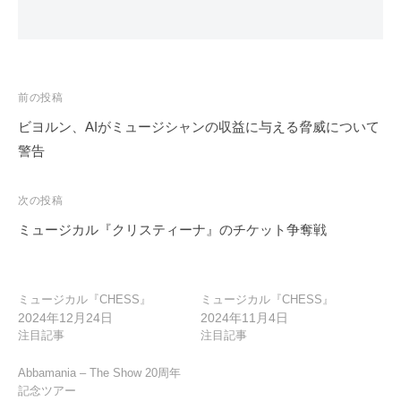
投
前の投稿
稿
ビヨルン、AIがミュージシャンの収益に与える脅威について
ナ
警告
ビ
ゲ
次の投稿
ー
ミュージカル『クリスティーナ』のチケット争奪戦
シ
ョ
ン
ミュージカル『CHESS』
ミュージカル『CHESS』
2024年12月24日
2024年11月4日
注目記事
注目記事
Abbamania – The Show 20周年
記念ツアー