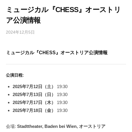
ミュージカル『CHESS』オーストリ
ア公演情報
2024年12月5日
b
/
y
0
h
件
ミュージカル『CHESS』オーストリア公演情報
i
の
g
コ
a
メ
s
ン
公演日程:
h
ト
2025年7月12日（土）
19:30
i
2025年7月13日（日）
19:30
y
2025年7月17日（木）
19:30
a
2025年7月18日（金）
19:30
m
a
会場:
Stadttheater, Baden bei Wien, オーストリア