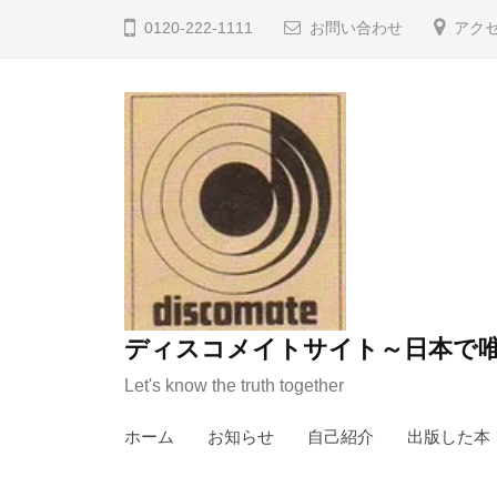
コ
0120-222-1111
お問い合わせ
アク
ン
テ
ン
ツ
へ
ス
キ
ッ
プ
ディスコメイトサイト～日本で唯
Let's know the truth together
ホーム
お知らせ
自己紹介
出版した本