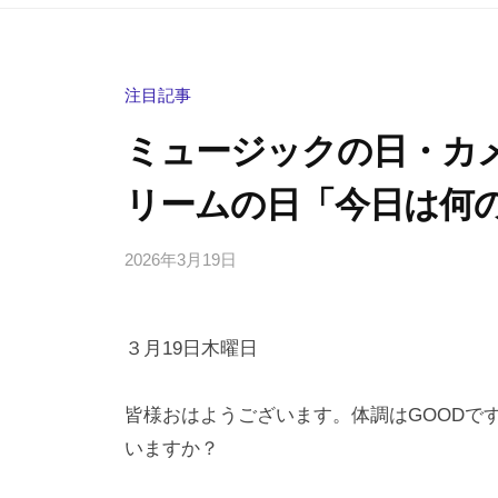
注目記事
ミュージックの日・カ
リームの日「今日は何の
2026年3月19日
b
/
y
0
h
件
３月19日木曜日
i
の
g
コ
a
メ
皆様おはようございます。体調はGOODで
s
ン
いますか？
h
ト