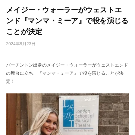
メイジー・ウォーラーがウェストエ
ンド『マンマ・ミーア』で役を演じる
ことが決定
2024年9月23日
b
/
y
0
h
件
バーチントン出身のメイジー・ウォーラーがウェストエンド
i
の
の舞台に立ち、『マンマ・ミーア』で役を演じることが決
g
コ
a
メ
定！
s
ン
h
ト
i
y
a
m
a