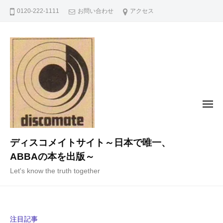
コ
0120-222-1111
お問い合わせ
アクセス
ン
テ
ン
ツ
へ
ス
キ
メ
ニ
ッ
ュ
ー
プ
ディスコメイトサイト～日本で唯一、
ABBAの本を出版～
Let's know the truth together
注目記事