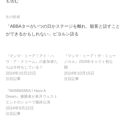
ナ
も含む
ビ
ゲ
次の投稿
ー
「ABBAターがいつの日かステージを離れ、観客と話すこと
シ
ができるかもしれない」ビヨルン語る
ョ
ン
『マンマ・ミーア！アイ・ハ
『マンマ・ミーア！ザ・ミュー
ヴ・ア・ドリーム』の参加者た
ジカル』2024年キャスト初公
ちは今何をしている？
開
2024年10月22日
2024年10月15日
注目記事
注目記事
『MAMMAMIA I Have A
Dream』優勝者が来月ウェスト
エンドのショーで最終公演
2024年9月22日
注目記事