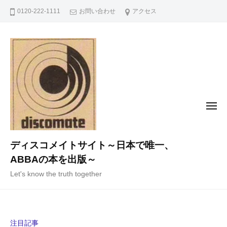
コ
0120-222-1111
お問い合わせ
アクセス
ン
テ
ン
ツ
へ
ス
キ
メ
ニ
ッ
ュ
ー
プ
ディスコメイトサイト～日本で唯一、
ABBAの本を出版～
Let's know the truth together
注目記事