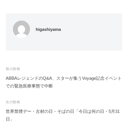
higashiyama
投
前の投稿
稿
ABBAレジェンドのQ&A、スターが集うVoyage記念イベント
ナ
での緊急医療事態で中断
ビ
ゲ
次の投稿
ー
世界禁煙デー・古材の日・そばの日「今日は何の日・5月31
シ
日」
ョ