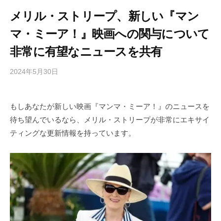
メリル・ストリープ、新しい『マン
マ・ミーア！』映画への関与について
非常に有望なニュースを共有
2024年5月30日
b
/
y
0
h
件
もしあなたが新しい映画『マンマ・ミーア！』のニュースを
i
の
待ち望んでいるなら、メリル・ストリープが非常にエキサイ
g
コ
a
メ
ティングな更新情報を持っています。
s
ン
h
ト
i
y
a
m
a