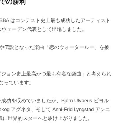
」での勝利
BBA はコンテスト史上最も成功したアーティスト
国スウェーデン代表として出場しました。
今や伝説となった楽曲「恋のウォータールー」を披
。
ビジョン史上最高かつ最も有名な楽曲」と考えられ
なっています。
収めていましたが、Björn Ulvaeus ビヨル
tskog アグネタ、そして Anni-Frid Lyngstad アンニ
気に世界的スターへと駆け上がりました。