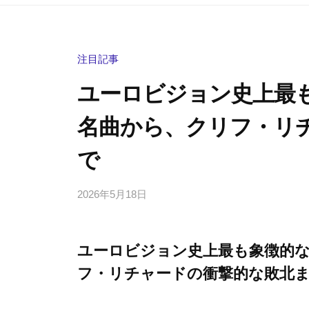
注目記事
ユーロビジョン史上最も
名曲から、クリフ・リ
で
2026年5月18日
b
/
y
0
h
件
ユーロビジョン史上最も象徴的な瞬
i
の
g
コ
フ・リチャードの衝撃的な敗北
a
メ
s
ン