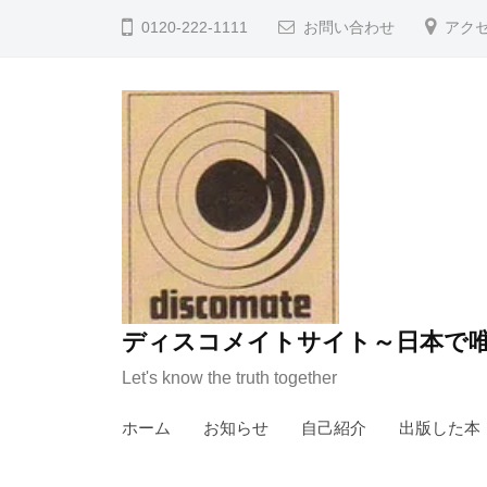
コ
0120-222-1111
お問い合わせ
アク
ン
テ
ン
ツ
へ
ス
キ
ッ
プ
ディスコメイトサイト～日本で唯
Let's know the truth together
ホーム
お知らせ
自己紹介
出版した本