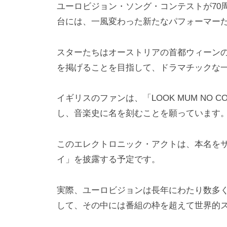
ユーロビジョン・ソング・コンテストが70
h
ト
台には、一風変わった新たなパフォーマー
i
y
スターたちはオーストリアの首都ウィーン
a
m
を掲げることを目指して、ドラマチックな
a
イギリスのファンは、「LOOK MUM NO 
し、音楽史に名を刻むことを願っています
このエレクトロニック・アクトは、本名を
イ」を披露する予定です。
実際、ユーロビジョンは長年にわたり数多
して、その中には番組の枠を超えて世界的