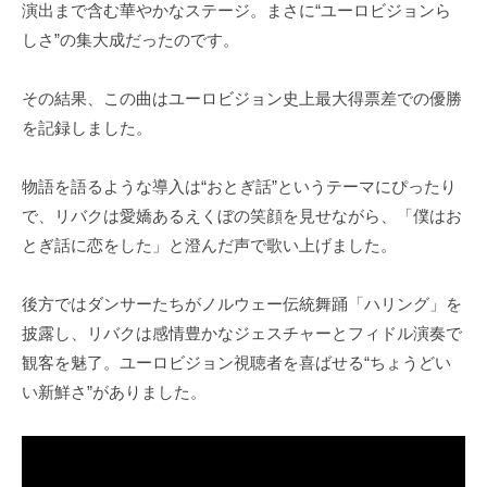
演出まで含む華やかなステージ。まさに“ユーロビジョンら
しさ”の集大成だったのです。
その結果、この曲はユーロビジョン史上最大得票差での優勝
を記録しました。
物語を語るような導入は“おとぎ話”というテーマにぴったり
で、リバクは愛嬌あるえくぼの笑顔を見せながら、「僕はお
とぎ話に恋をした」と澄んだ声で歌い上げました。
後方ではダンサーたちがノルウェー伝統舞踊「ハリング」を
披露し、リバクは感情豊かなジェスチャーとフィドル演奏で
観客を魅了。ユーロビジョン視聴者を喜ばせる“ちょうどい
い新鮮さ”がありました。