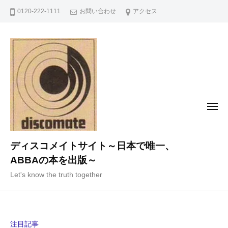
コ
0120-222-1111
お問い合わせ
アクセス
ン
テ
ン
ツ
へ
ス
キ
メ
ニ
ッ
ュ
ー
プ
ディスコメイトサイト～日本で唯一、
ABBAの本を出版～
Let's know the truth together
注目記事