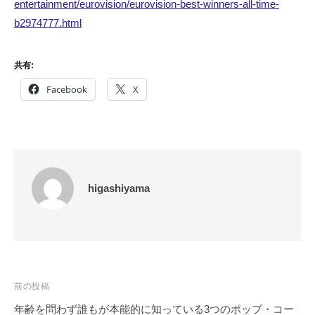
entertainment/eurovision/eurovision-best-winners-all-time-
b2974777.html
共有:
Facebook
X
higashiyama
投
前の投稿
稿
年齢を問わず誰もが本能的に知っている3つのポップ・コー