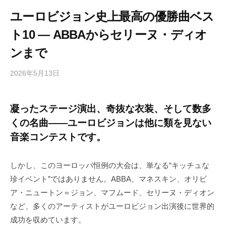
ユーロビジョン史上最高の優勝曲ベス
ト10 ― ABBAからセリーヌ・ディオ
ンまで
2026年5月13日
b
/
y
0
h
件
凝ったステージ演出、奇抜な衣装、そして数多
i
の
くの名曲――ユーロビジョンは他に類を見ない
g
コ
a
メ
音楽コンテストです。
s
ン
h
ト
しかし、このヨーロッパ恒例の大会は、単なる“キッチュな
i
珍イベント”ではありません。ABBA、マネスキン、オリビ
y
ア・ニュートン＝ジョン、マフムード、セリーヌ・ディオン
a
など、多くのアーティストがユーロビジョン出演後に世界的
m
a
成功を収めています。