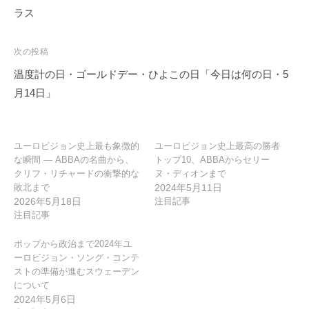
ナ
ラス
ビ
ゲ
次の投稿
ー
温度計の日・ゴールドデー・ひよこの日「今日は何の日・5
シ
月14日」
ョ
ン
ユーロビジョン史上最も象徴的
ユーロビジョン史上最高の勝者
な瞬間 ― ABBAの名曲から、
トップ10、ABBAからセリー
クリフ・リチャードの衝撃的な
ヌ・ディオンまで
敗北まで
2024年5月11日
2026年5月18日
注目記事
注目記事
ポップから政治まで2024年ユ
ーロビジョン・ソング・コンテ
ストの準備が進むスウェーデン
について
2024年5月6日