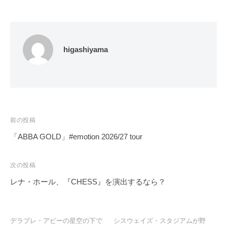
higashiyama
投
前の投稿
稿
「ABBA GOLD」#emotion 2026/27 tour
ナ
ビ
次の投稿
ゲ
レナ・ホール、『CHESS』を演出するなら？
ー
シ
ョ
デラプレ・アビーの星空の下で
シスウェイズ・スタジアムが野