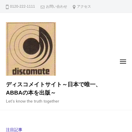
コ
0120-222-1111
お問い合わせ
アクセス
ン
テ
ン
ツ
へ
ス
キ
メ
ニ
ッ
ュ
ー
プ
ディスコメイトサイト～日本で唯一、
ABBAの本を出版～
Let's know the truth together
注目記事