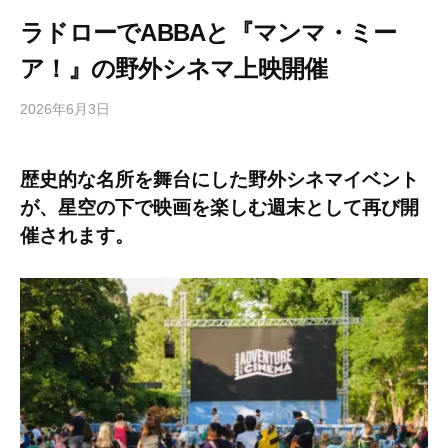
ラドローでABBAと『マンマ・ミー
ア！』の野外シネマ上映開催
2026年6月3日
b
/
y
0
h
件
歴史的な名所を舞台にした野外シネマイベント
i
の
が、星空の下で映画を楽しむ週末として再び開
g
コ
a
メ
催されます。
s
ン
h
ト
i
y
a
m
a