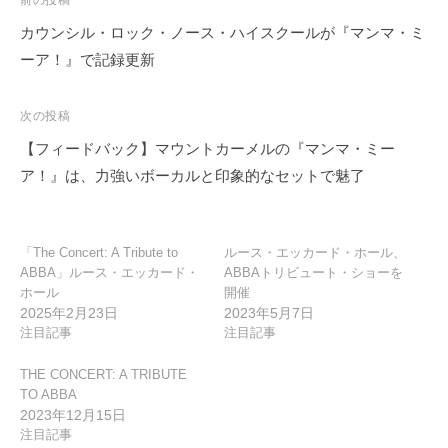
投
前の投稿
稿
カウンシル・ロック・ノース・ハイスクールが『マンマ・ミ
ナ
ーア！』で記録更新
ビ
ゲ
次の投稿
ー
【フィードバック】マウントカーメルの『マンマ・ミー
シ
ア！』は、力強いボーカルと印象的なセットで魅了
ョ
ン
「The Concert: A Tribute to
ルース・エッカード・ホール、
ABBA」ルース・エッカード・
ABBAトリビュート・ショーを
ホール
開催
2025年2月23日
2023年5月7日
注目記事
注目記事
THE CONCERT: A TRIBUTE
TO ABBA
2023年12月15日
注目記事