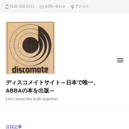
コ
0120-222-1111
お問い合わせ
アクセス
ン
テ
ン
ツ
へ
ス
キ
メ
ニ
ッ
ュ
ー
プ
ディスコメイトサイト～日本で唯一、
ABBAの本を出版～
Let's know the truth together
注目記事