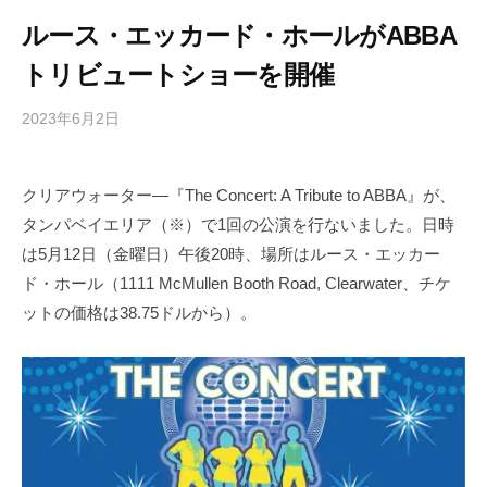
ルース・エッカード・ホールがABBA
トリビュートショーを開催
2023年6月2日
b
/
y
0
h
件
クリアウォーター—『The Concert: A Tribute to ABBA』が、
i
の
タンパベイエリア（※）で1回の公演を行ないました。日時
g
コ
a
メ
は5月12日（金曜日）午後20時、場所はルース・エッカー
s
ン
ド・ホール（1111 McMullen Booth Road, Clearwater、チケ
h
ト
ットの価格は38.75ドルから）。
i
y
a
m
a