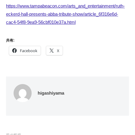
https://www.tampabeacon.com/arts_and_entertainment/ruth-
eckerd-hall-presents-abba-tribute-show/article_6f316e6d-
cac4-54f8-9ea9-56cbf010e37a.html
共有:
Facebook
X
higashiyama