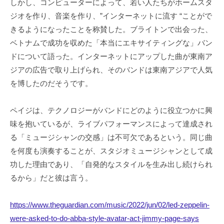
しかし、コンピューターによって、若い人たちがホームスタ
ジオを作り、音楽を作り、”インターネットに流す “ことがで
きるようになったことを称賛した。ブライトンで出会った、
ベトナムで成功を収めた「本当にエキサイティングな」バン
ドについて語った。インターネットにアップした曲が東南ア
ジアの広告で取り上げられ、そのバンドは東南アジアで人気
を博したのだそうです。
ペイジは、テクノロジーがバンドにどのように役立つかに興
味を抱いているが、ライブパフォーマンスによって達成され
る「ミュージシャンの交感」は不可欠であるという。同じ曲
を何度も演奏することが、スタジオミュージシャンとして成
功した理由であり、「自発的なスタイルを生み出し続けられ
るから」だと彼は言う。
https://www.theguardian.com/music/2022/jun/02/led-zeppelin-
were-asked-to-do-abba-style-avatar-act-jimmy-page-says