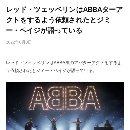
レッド・ツェッペリンはABBAターア
クトをするよう依頼されたとジミ
ー・ペイジが語っている
2022年6月3日
b
/
y
0
h
件
レッド・ツェッペリンはABBA風のアバターアクトをするよ
i
の
う依頼されたとジミー・ペイジが語っている。
g
コ
a
メ
s
ン
h
ト
i
y
a
m
a