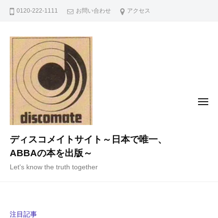
コ
0120-222-1111
お問い合わせ
アクセス
ン
テ
ン
ツ
へ
ス
キ
メ
ニ
ッ
ュ
ー
プ
ディスコメイトサイト～日本で唯一、
ABBAの本を出版～
Let's know the truth together
注目記事