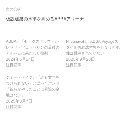
ビ
ゲ
次の投稿
ー
仮設建築の水準を高めるABBAアリーナ
シ
ョ
ン
ABBAと「セックスクラブ」が
Nirvanavata、ABBA Voyageス
レッド・ツェッペリンの最後の
タイル再結成体験を行なう可能
アルバムに果たした役割
性は排除されていない
2024年5月14日
2023年9月28日
注目記事
注目記事
ジミー・ペイジが「誰も文句を
つけられない」と語ったバンド
「彼らがやったことに異論の余
地はない」
2025年9月7日
注目記事