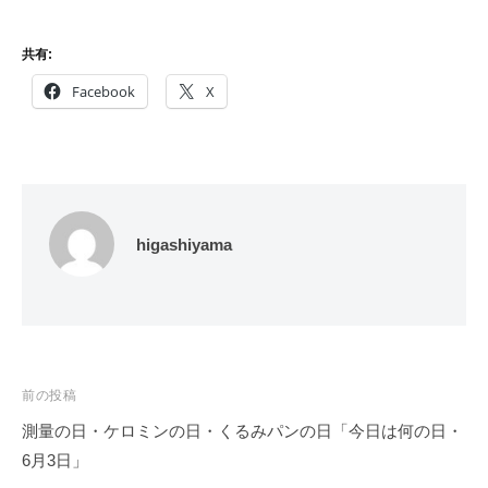
共有:
Facebook
X
higashiyama
投
前の投稿
稿
測量の日・ケロミンの日・くるみパンの日「今日は何の日・
ナ
6月3日」