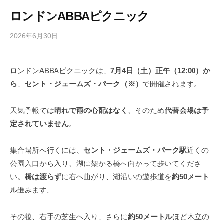
ロンドンABBAピクニック
2026年6月30日
b
/
y
0
h
件
ロンドンABBAピクニックは、
7月4日（土）正午（12:00）か
i
の
ら
、
セント・ジェームズ・パーク（※）
で開催されます。
g
コ
a
メ
s
ン
天気予報では
晴れで雨の心配はなく
、そのため
代替会場は予
h
ト
定されていません
。
i
y
集合場所へ行くには、
セント・ジェームズ・パーク駅
近くの
a
公園入口から入り、湖に架かる橋へ向かって歩いてくださ
m
い。
橋は渡らず
に右へ曲がり、湖沿いの遊歩道を
約50メート
a
ル
進みます。
その後、右手の芝生へ入り、さらに
約50メートル
ほど木立の