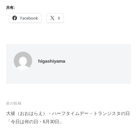
共有:
Facebook
X
higashiyama
投
前の投稿
稿
大祓（おおはらえ）・ハーフタイムデー・トランジスタの日
ナ
「今日は何の日・6月30日」
ビ