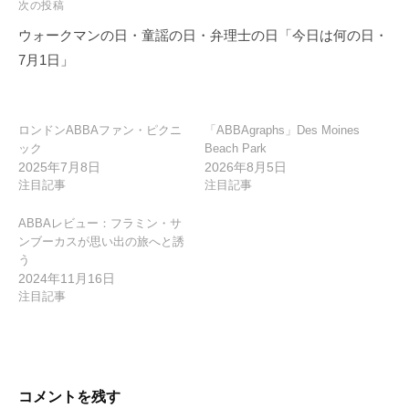
ゲ
次の投稿
ー
ウォークマンの日・童謡の日・弁理士の日「今日は何の日・
シ
7月1日」
ョ
ン
ロンドンABBAファン・ピクニ
「ABBAgraphs」Des Moines
ック
Beach Park
2025年7月8日
2026年8月5日
注目記事
注目記事
ABBAレビュー：フラミン・サ
ンブーカスが思い出の旅へと誘
う
2024年11月16日
注目記事
コメントを残す