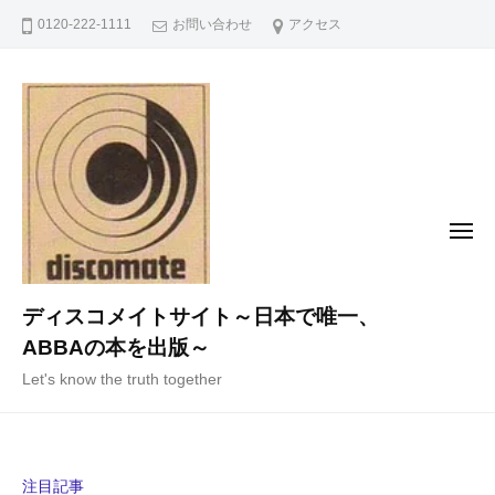
コ
0120-222-1111
お問い合わせ
アクセス
ン
テ
ン
ツ
へ
ス
キ
メ
ニ
ッ
ュ
ー
プ
ディスコメイトサイト～日本で唯一、
ABBAの本を出版～
Let's know the truth together
注目記事