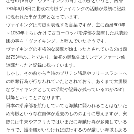
なぜ6月8日が「ヴァイキングの日」なのかというと、西暦
793年6月8日に北欧の海賊ヴァイキングの活動が最初に記録
に現われた事が由来となっています。
ヴァイキングは海賊を表現する言葉ですが、主に西暦800年
～1050年ぐらいかけて西ヨーロッパ沿岸部を襲撃した武装船
団の事を「ヴァイキング」と呼んでいたそうです。
ヴァイキングの本格的な襲撃が始まったとされているのは西
暦793年のことであり、最初の襲撃先はリンデスファーン修
道院だったと記録に残っています。
しかし、その前から当時のブリテン諸島やフリースラントへ
の略奪行為が行なわれていたとされており、あくまで大規模
なヴァイキングとしての活動や記録が残っているのが793年
以降ということになります。
日本の沿岸部を航行していても海賊に襲われることはないた
め海賊という存在自体が過去のもののように思えますが、実
際には中東やアフリカではいまだに海賊行為が多発している
そうで、護衛艦がいなければ航行するのが厳しい海域もある