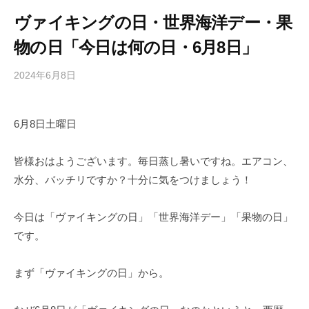
ヴァイキングの日・世界海洋デー・果
物の日「今日は何の日・6月8日」
2024年6月8日
b
/
y
0
h
件
6月8日土曜日
i
の
g
コ
a
メ
皆様おはようございます。毎日蒸し暑いですね。エアコン、
s
ン
水分、バッチリですか？十分に気をつけましょう！
h
ト
i
今日は「ヴァイキングの日」「世界海洋デー」「果物の日」
y
です。
a
m
まず「ヴァイキングの日」から。
a