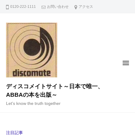
コ
0120-222-1111
お問い合わせ
アクセス
ン
テ
ン
ツ
へ
ス
キ
メ
ニ
ッ
ュ
ー
プ
ディスコメイトサイト～日本で唯一、
ABBAの本を出版～
Let's know the truth together
注目記事