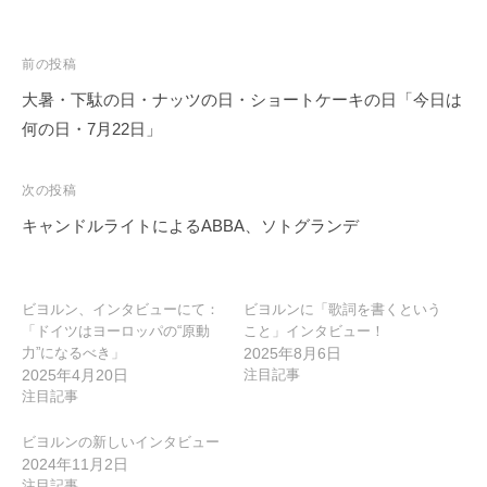
投
前の投稿
稿
大暑・下駄の日・ナッツの日・ショートケーキの日「今日は
ナ
何の日・7月22日」
ビ
ゲ
次の投稿
ー
キャンドルライトによるABBA、ソトグランデ
シ
ョ
ン
ビヨルン、インタビューにて：
ビヨルンに「歌詞を書くという
「ドイツはヨーロッパの“原動
こと」インタビュー！
力”になるべき」
2025年8月6日
2025年4月20日
注目記事
注目記事
ビヨルンの新しいインタビュー
2024年11月2日
注目記事