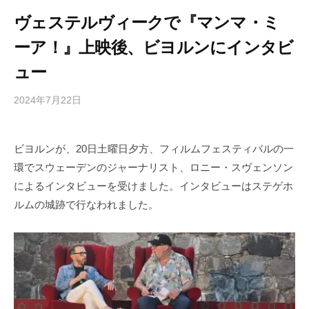
ヴェステルヴィークで『マンマ・ミ
ーア！』上映後、ビヨルンにインタビ
ュー
2024年7月22日
b
/
y
0
h
件
ビヨルンが、20日土曜日夕方、フィルムフェスティバルの一
i
の
環でスウェーデンのジャーナリスト、ロニー・スヴェンソン
g
コ
a
メ
によるインタビューを受けました。インタビューはステゲホ
s
ン
ルムの城跡で行なわれました。
h
ト
i
y
a
m
a