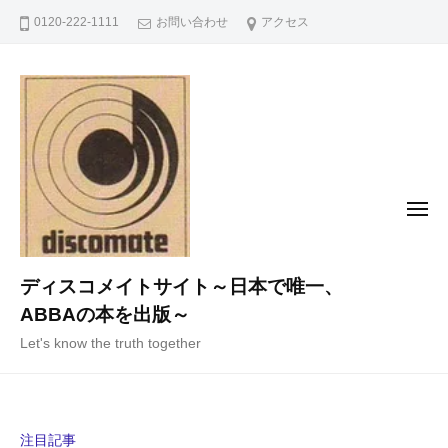
コ
0120-222-1111
お問い合わせ
アクセス
ン
テ
ン
ツ
へ
ス
キ
メ
ニ
ッ
ュ
ー
プ
ディスコメイトサイト～日本で唯一、
ABBAの本を出版～
Let's know the truth together
注目記事