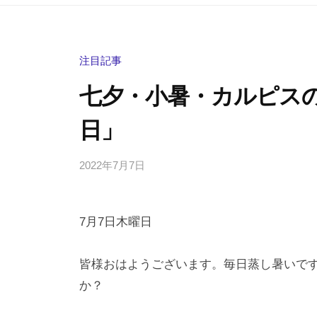
注目記事
七夕・小暑・カルピスの
日」
2022年7月7日
b
/
y
0
h
件
7月7日木曜日
i
の
g
コ
a
メ
皆様おはようございます。毎日蒸し暑いで
s
ン
か？
h
ト