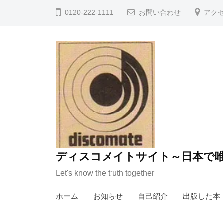
コ
0120-222-1111
お問い合わせ
アク
ン
テ
ン
ツ
へ
ス
キ
ッ
プ
ディスコメイトサイト～日本で唯
Let's know the truth together
ホーム
お知らせ
自己紹介
出版した本