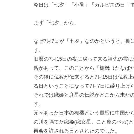
i
今日は「七夕」「小暑」「カルピスの日」
y
a
まず「七夕」から。
m
a
なぜ7月7日が「七夕」なのかというと、棚
す。
旧暦の7月15日の夜に戻って来る祖先の霊
習があって、このことから「棚機（たなば
その後に仏教が伝来すると7月15日は仏教上
る日ということになって7月7日に繰り上げ
それでは織姫と彦星の伝説がどこから来た
す。
元々あった日本の棚機という風習に中国か
の川を隔てた織姫(織女星、こと座のベガ)と
再会を許される日とされたのでした。