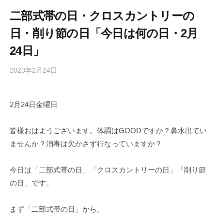
二部式帯の日・クロスカントリーの
日・削り節の日「今日は何の日・2月
24日」
2023年2月24日
b
/
y
0
h
件
2月24日金曜日
i
の
g
コ
a
メ
皆様おはようございます。体調はGOODですか？鼻水出てい
s
ン
ませんか？消毒は欠かさず行なっていますか？
h
ト
i
今日は「二部式帯の日」「クロスカントリーの日」「削り節
y
の日」です。
a
m
まず「二部式帯の日」から。
a