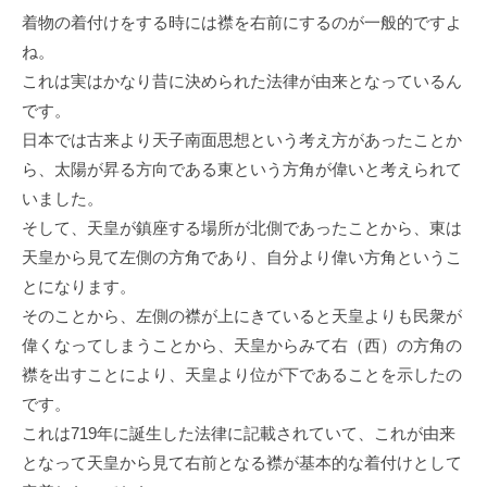
着物の着付けをする時には襟を右前にするのが一般的ですよ
ね。
これは実はかなり昔に決められた法律が由来となっているん
です。
日本では古来より天子南面思想という考え方があったことか
ら、太陽が昇る方向である東という方角が偉いと考えられて
いました。
そして、天皇が鎮座する場所が北側であったことから、東は
天皇から見て左側の方角であり、自分より偉い方角というこ
とになります。
そのことから、左側の襟が上にきていると天皇よりも民衆が
偉くなってしまうことから、天皇からみて右（西）の方角の
襟を出すことにより、天皇より位が下であることを示したの
です。
これは719年に誕生した法律に記載されていて、これが由来
となって天皇から見て右前となる襟が基本的な着付けとして