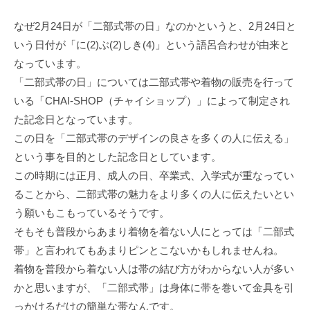
なぜ2月24日が「二部式帯の日」なのかというと、2月24日と
いう日付が「に(2)ぶ(2)しき(4)」という語呂合わせが由来と
なっています。
「二部式帯の日」については二部式帯や着物の販売を行って
いる「CHAI-SHOP（チャイショップ）」によって制定され
た記念日となっています。
この日を「二部式帯のデザインの良さを多くの人に伝える」
という事を目的とした記念日としています。
この時期には正月、成人の日、卒業式、入学式が重なってい
ることから、二部式帯の魅力をより多くの人に伝えたいとい
う願いもこもっているそうです。
そもそも普段からあまり着物を着ない人にとっては「二部式
帯」と言われてもあまりピンとこないかもしれませんね。
着物を普段から着ない人は帯の結び方がわからない人が多い
かと思いますが、「二部式帯」は身体に帯を巻いて金具を引
っかけるだけの簡単な帯なんです。