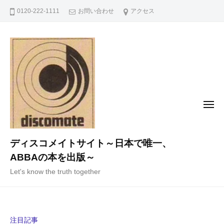
コ
0120-222-1111
お問い合わせ
アクセス
ン
テ
ン
ツ
へ
ス
キ
メ
ニ
ッ
ュ
ー
プ
ディスコメイトサイト～日本で唯一、
ABBAの本を出版～
Let's know the truth together
注目記事