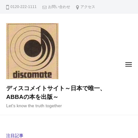
コ
0120-222-1111
お問い合わせ
アクセス
ン
テ
ン
ツ
へ
ス
キ
メ
ニ
ッ
ュ
ー
プ
ディスコメイトサイト～日本で唯一、
ABBAの本を出版～
Let's know the truth together
注目記事