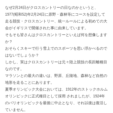
なぜ2月24日がクロスカントリーの日なのかというと、
1977(昭和52)年2月24日に原野・森林等にコースを設定して
走る競技・クロスカントリー、統一ルールによる初めての大
会がイギリスで開催された事に由来しています。
そもそも皆さんはクロスカントリーといえば何を想像します
か？
おそらくスキーで行う雪上でのスポーツを思い浮かべるので
はないでしょうか？
しかし、実はクロスカントリーは元々陸上競技の長距離種目
なのです。
マラソンとの最大の違いは、野原、丘陵地、森林など自然の
地形を走ることにあります。
夏季オリンピック大会においては、1912年のストックホルム
オリンピックに正式種目として採用 されましたが、1924年
のパリオリンピックを最後に中止となり、それ以後は復活し
ていません。