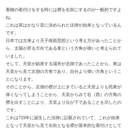
着物の着付けをする時には襟を右前にするのが一般的ですよ
ね。
これは実はかなり昔に決められた法律が由来となっているん
です。
日本では古来より天子南面思想という考え方があったことか
ら、太陽が昇る方向である東という方角が偉いと考えられて
いました。
そして、天皇が鎮座する場所が北側であったことから、東は
天皇から見て左側の方角であり、自分より偉い方角というこ
とになります。
そのことから、左側の襟が上にきていると天皇よりも民衆が
偉くなってしまうことから、天皇からみて右（西）の方角の
襟を出すことにより、天皇より位が下であることを示したの
です。
これは719年に誕生した法律に記載されていて、これが由来
となって天皇から見て右前となる襟が基本的な着付けとして