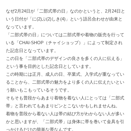
なぜ2月24日が「二部式帯の日」なのかというと、2月24日と
いう日付が「に(2)ぶ(2)しき(4)」という語呂合わせが由来と
なっています。
「二部式帯の日」については二部式帯や着物の販売を行って
いる「CHAI-SHOP（チャイショップ）」によって制定され
た記念日となっています。
この日を「二部式帯のデザインの良さを多くの人に伝える」
という事を目的とした記念日としています。
この時期には正月、成人の日、卒業式、入学式が重なってい
ることから、二部式帯の魅力をより多くの人に伝えたいとい
う願いもこもっているそうです。
そもそも普段からあまり着物を着ない人にとっては「二部式
帯」と言われてもあまりピンとこないかもしれませんね。
着物を普段から着ない人は帯の結び方がわからない人が多い
かと思いますが、「二部式帯」は身体に帯を巻いて金具を引
っかけるだけの簡単な帯なんです。