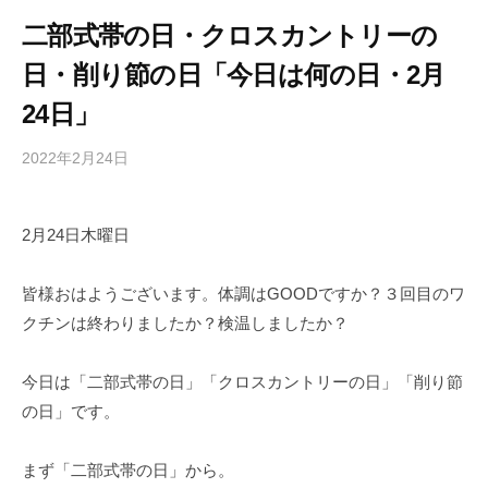
二部式帯の日・クロスカントリーの
日・削り節の日「今日は何の日・2月
24日」
2022年2月24日
b
/
y
0
h
件
2月24日木曜日
i
の
g
コ
a
メ
皆様おはようございます。体調はGOODですか？３回目のワ
s
ン
クチンは終わりましたか？検温しましたか？
h
ト
i
今日は「二部式帯の日」「クロスカントリーの日」「削り節
y
の日」です。
a
m
まず「二部式帯の日」から。
a