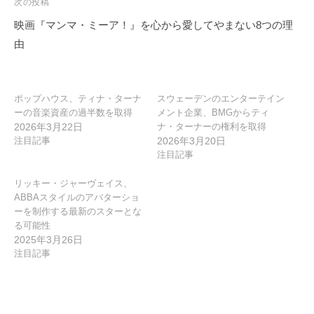
ゲ
次の投稿
ー
映画『マンマ・ミーア！』を心から愛してやまない8つの理
シ
由
ョ
ン
ポップハウス、ティナ・ターナ
スウェーデンのエンターテイン
ーの音楽資産の過半数を取得
メント企業、BMGからティ
2026年3月22日
ナ・ターナーの権利を取得
注目記事
2026年3月20日
注目記事
リッキー・ジャーヴェイス、
ABBAスタイルのアバターショ
ーを制作する最新のスターとな
る可能性
2025年3月26日
注目記事