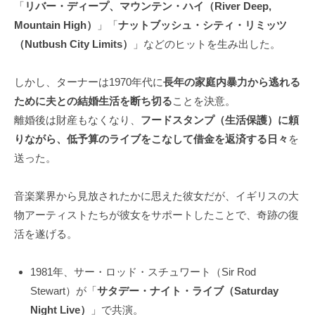
「
リバー・ディープ、マウンテン・ハイ（River Deep,
Mountain High）
」「
ナットブッシュ・シティ・リミッツ
（Nutbush City Limits）
」などのヒットを生み出した。
しかし、ターナーは1970年代に
長年の家庭内暴力から逃れる
ために夫との結婚生活を断ち切る
ことを決意。
離婚後は財産もなくなり、
フードスタンプ（生活保護）に頼
りながら、低予算のライブをこなして借金を返済する日々
を
送った。
音楽業界から見放されたかに思えた彼女だが、イギリスの大
物アーティストたちが彼女をサポートしたことで、奇跡の復
活を遂げる。
1981年、サー・ロッド・スチュワート（Sir Rod
Stewart）が「
サタデー・ナイト・ライブ（Saturday
Night Live）
」で共演。