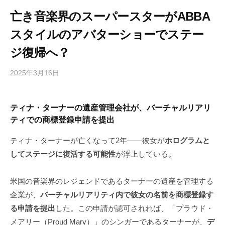
亡き音楽界のスーパースターがABBA
スタイルのアバターショーでステー
ジ復帰へ？
2025年3月16日
b
/
y
0
h
件
ティナ・ターナーの遺産管理会社が、バーチャルリアリ
i
の
ティでの商標登録申請を提出
g
コ
a
メ
ティナ・ターナーが亡くなって2年――彼女が
ホログラムと
s
ン
してステージに復活する可能性
が浮上している。
h
ト
i
米国の音楽界のレジェンドであるターナーの遺産を管理する
y
a
企業が、
バーチャルリアリティ内で彼女の名前を商標登録す
m
る申請を提出
した。この申請が認可されれば、「プラウド・
a
メアリー（Proud Mary）」のシンガーであるターナーが、
デ