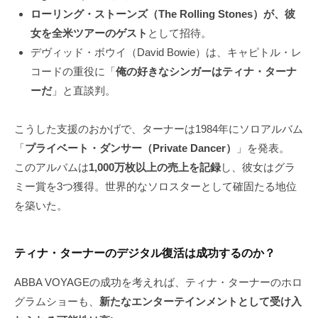
ローリング・ストーンズ（The Rolling Stones）が、彼
女を全米ツアーのゲスト
として招待。
デヴィッド・ボウイ（David Bowie）は、キャピトル・レ
コードの重役に「
俺の好きなシンガーはティナ・ターナ
ーだ
」と直談判。
こうした支援のおかげで、ターナーは1984年にソロアルバム
「
プライベート・ダンサー（Private Dancer）
」を発表。
このアルバムは
1,000万枚以上の売上を記録
し、彼女はグラ
ミー賞を3つ獲得。世界的なソロスターとして確固たる地位
を築いた。
ティナ・ターナーのデジタル復活は成功するのか？
ABBA VOYAGEの成功を考えれば、ティナ・ターナーのホロ
グラムショーも、
新たなエンターテインメントとして受け入