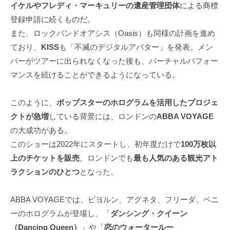
イケルやフレディ・マーキュリーの遺産管理団体
による商標
登録申請に続くものだ。
また、ロックバンドオアシス（Oasis）も同様の計画を進め
ており、
KISS
も「不滅のデジタルアバター」を発表。メン
バーがツアーに出られなくなった後も、バーチャルパフォー
マンスを続けることができるようになっている。
このように、
ポップスターのホログラムを活用したプロジェ
クトが急増
している背景には、ロンドンの
ABBA VOYAGE
の大成功がある。
このショーは2022年にスタートし、初年度だけで
100万枚以
上のチケットを販売
。ロンドンでも
最も人気のある観光アト
ラクションのひとつ
となった。
ABBA VOYAGEでは、ビヨルン、アグネタ、フリーダ、ベニ
ーのホログラムが登場し、「
ダンシング・クイーン
（Dancing Queen）
」や「
恋のウォータールー