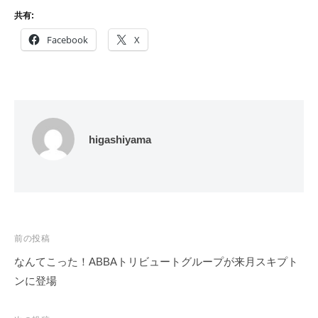
共有:
Facebook
X
higashiyama
投
前の投稿
稿
なんてこった！ABBAトリビュートグループが来月スキプト
ナ
ンに登場
ビ