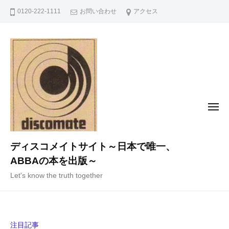
コ
0120-222-1111
お問い合わせ
アクセス
ン
テ
ン
ツ
へ
ス
キ
メ
ニ
ッ
ュ
ー
プ
ディスコメイトサイト～日本で唯一、
ABBAの本を出版～
Let's know the truth together
注目記事