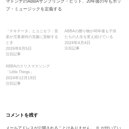
マドンナのABBAサンプリング・ヒット、20年後の今もポッ
シ
プ・ミュージックを定義する
ョ
ン
「チキチータ」とユニセフ：音
ABBAの贈り物が45年後も子供
楽が児童虐待の克服に貢献する
たちの人生を変え続けている
とき
2024年4月4日
2026年8月5日
注目記事
注目記事
ABBAのクリスマスソング
「Little Things」
2024年12月19日
注目記事
コメントを残す
メールアドレスが公開されることはありません。
※
が付いてい