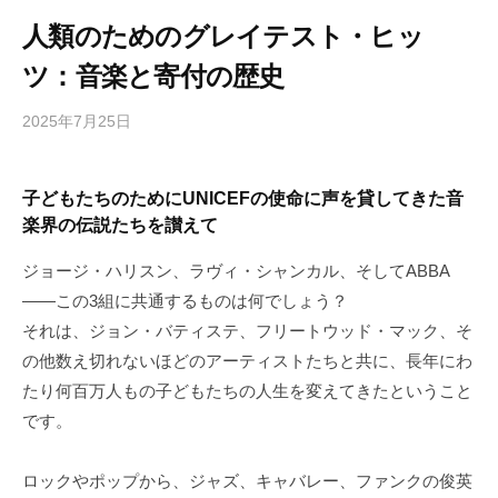
人類のためのグレイテスト・ヒッ
ツ：音楽と寄付の歴史
2025年7月25日
b
/
y
0
h
件
子どもたちのためにUNICEFの使命に声を貸してきた音
i
の
楽界の伝説たちを讃えて
g
コ
a
メ
ジョージ・ハリスン、ラヴィ・シャンカル、そしてABBA
s
ン
——この3組に共通するものは何でしょう？
h
ト
それは、ジョン・バティステ、フリートウッド・マック、そ
i
の他数え切れないほどのアーティストたちと共に、長年にわ
y
a
たり何百万人もの子どもたちの人生を変えてきたということ
m
です。
a
ロックやポップから、ジャズ、キャバレー、ファンクの俊英