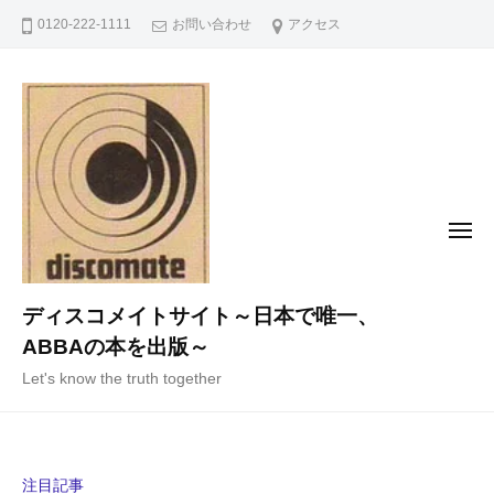
コ
0120-222-1111
お問い合わせ
アクセス
ン
テ
ン
ツ
へ
ス
キ
メ
ニ
ッ
ュ
ー
プ
ディスコメイトサイト～日本で唯一、
ABBAの本を出版～
Let's know the truth together
注目記事