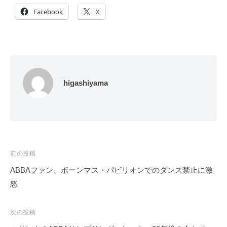
Facebook
X
higashiyama
投
前の投稿
稿
ABBAファン、ボーンマス・パビリオンでのダンス禁止に激
ナ
怒
ビ
ゲ
次の投稿
ー