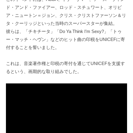
ド・アンド・ファイアー、ロッド・スチュワート、オリビ
ア・ニュートン＝ジョン、クリス・クリストファーソン＆リ
タ・クーリッジといった当時のスーパースターが集結。
彼らは、「チキチータ」「Do Ya Think I’m Sexy?」「トゥ
ー・マッチ・ヘヴン」などのヒット曲の印税をUNICEFに寄
付することを誓いました。
これは、音楽著作権と印税の寄付を通じてUNICEFを支援す
るという、画期的な取り組みでした。