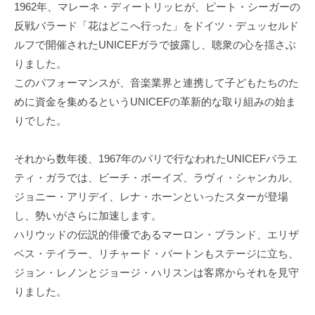
1962年、マレーネ・ディートリッヒが、ピート・シーガーの
反戦バラード「花はどこへ行った」をドイツ・デュッセルド
ルフで開催されたUNICEFガラで披露し、聴衆の心を揺さぶ
りました。
このパフォーマンスが、音楽業界と連携して子どもたちのた
めに資金を集めるというUNICEFの革新的な取り組みの始ま
りでした。
それから数年後、1967年のパリで行なわれたUNICEFバラエ
ティ・ガラでは、ビーチ・ボーイズ、ラヴィ・シャンカル、
ジョニー・アリデイ、レナ・ホーンといったスターが登場
し、勢いがさらに加速します。
ハリウッドの伝説的俳優であるマーロン・ブランド、エリザ
ベス・テイラー、リチャード・バートンもステージに立ち、
ジョン・レノンとジョージ・ハリスンは客席からそれを見守
りました。