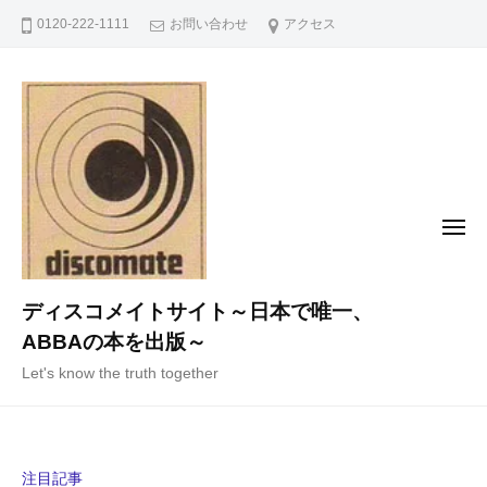
コ
0120-222-1111
お問い合わせ
アクセス
ン
テ
ン
ツ
へ
ス
キ
メ
ニ
ッ
ュ
ー
プ
ディスコメイトサイト～日本で唯一、
ABBAの本を出版～
Let's know the truth together
注目記事