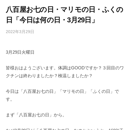
八百屋お七の日・マリモの日・ふくの
日「今日は何の日・3月29日」
2022年3月29日
b
/
y
0
h
件
3月29日火曜日
i
の
g
コ
a
メ
皆様おはようございます。体調はGOODですか？３回目のワ
s
ン
クチンは終わりましたか？検温しましたか？
h
ト
i
今日は「八百屋お七の日」「マリモの日」「ふくの日」で
y
す。
a
m
まず「八百屋お七の日」から。
a