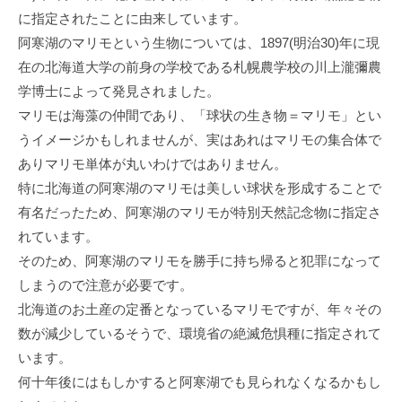
に指定されたことに由来しています。
阿寒湖のマリモという生物については、1897(明治30)年に現
在の北海道大学の前身の学校である札幌農学校の川上瀧彌農
学博士によって発見されました。
マリモは海藻の仲間であり、「球状の生き物＝マリモ」とい
うイメージかもしれませんが、実はあれはマリモの集合体で
ありマリモ単体が丸いわけではありません。
特に北海道の阿寒湖のマリモは美しい球状を形成することで
有名だったため、阿寒湖のマリモが特別天然記念物に指定さ
れています。
そのため、阿寒湖のマリモを勝手に持ち帰ると犯罪になって
しまうので注意が必要です。
北海道のお土産の定番となっているマリモですが、年々その
数が減少しているそうで、環境省の絶滅危惧種に指定されて
います。
何十年後にはもしかすると阿寒湖でも見られなくなるかもし