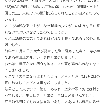
なぜ3月29日が「八百屋お七の日」なのかというと、1683(天
和3)年3月29日に18歳の八百屋の娘・お七が、3日間の市中引
回しの上、火あぶりの極刑に処せられたことが由来となって
います。
とても物騒な話ですが、なぜ18歳の少女がこのような目に遭
わなければいけなかったのでしょうか。
それは18歳の女の子であればだれでも抱くであろう恋心が原
因でした。
前年の12月28日に大火が発生した際に避難した寺で、寺小姓
である生田庄之介という男性と出会いました。
お七は生田庄之介に恋心を抱き、彼の事が忘れられなくなっ
てしまいました。
そこで「火事になればまた会える」と考えたお七は3月2日の
夜に放火してわざと火事を起こしました。
結果として火はすぐに消し止められ、放火の罪でお七は捕ま
ってしまい、生田庄之介と出会う事は出来ませんでした。
江戸時代当時でも放火は重罪であり、火あぶりの極刑に処せ