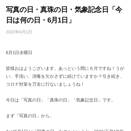
写真の日・真珠の日・気象記念日「今
日は何の日・6月1日」
2022年6月1日
b
/
y
0
h
件
6月1日水曜日
i
の
g
コ
a
メ
皆様おはようございます。あっという間に６月ですね！うが
s
ン
い、手洗い、消毒を欠かさずに続けていますか？引き続き、
h
ト
コロナ対策を万全に行ないましょうね！
i
y
今日は「写真の日」「真珠の日」「気象記念日」です。
a
m
まず「写真の日」から。
a