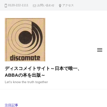
コ
0120-222-1111
お問い合わせ
アクセス
ン
テ
ン
ツ
へ
ス
キ
メ
ニ
ッ
ュ
ー
プ
ディスコメイトサイト～日本で唯一、
ABBAの本を出版～
Let's know the truth together
注目記事