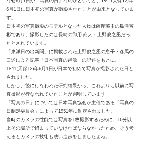
なぜ6月1日が「写真の日」なのかというと、1841(天保12)年
6月1日に日本初の写真が撮影されたことが由来となっていま
す。
日本初の写真撮影のモデルとなった人物は薩摩藩主の島津斉
彬であり、撮影したのは長崎の御用 商人・上野俊之丞だっ
たとされています。
「東洋日の出新聞」に掲載された上野俊之丞の息子・彦馬の
口述による記事「日本写真の起源」の記述をもとに、
1841(天保12)年6月1日が日本で初めて写真が撮影された日と
されました。
しかし、後に行なわれた研究結果から、これよりも以前に写
真撮影が行なわれていたことが判明しています。
「写真の日」については日本写真協会が主催である「写真の
日制定委員会」によって1951年に制定されました。
当時のカメラの性能では写真を1枚撮影するために、10分以
上その場所で留まっていなければならなかったため、そう考
えるとカメラの技術も凄い進歩をしましたよね。