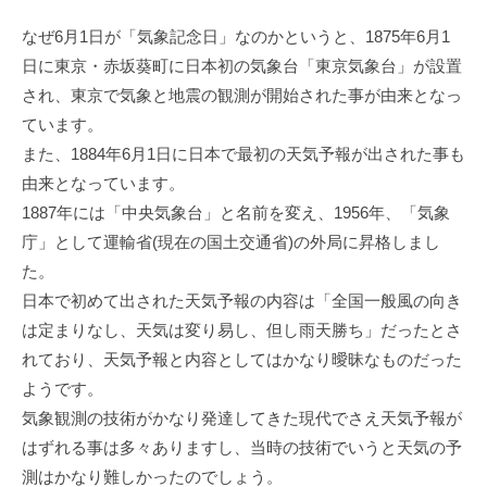
なぜ6月1日が「気象記念日」なのかというと、1875年6月1
日に東京・赤坂葵町に日本初の気象台「東京気象台」が設置
され、東京で気象と地震の観測が開始された事が由来となっ
ています。
また、1884年6月1日に日本で最初の天気予報が出された事も
由来となっています。
1887年には「中央気象台」と名前を変え、1956年、「気象
庁」として運輸省(現在の国土交通省)の外局に昇格しまし
た。
日本で初めて出された天気予報の内容は「全国一般風の向き
は定まりなし、天気は変り易し、但し雨天勝ち」だったとさ
れており、天気予報と内容としてはかなり曖昧なものだった
ようです。
気象観測の技術がかなり発達してきた現代でさえ天気予報が
はずれる事は多々ありますし、当時の技術でいうと天気の予
測はかなり難しかったのでしょう。