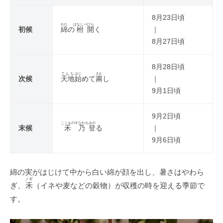
8月23日頃
わた
はなしべ
ひら
初候
綿
の
柎
開
く
｜
8月27日頃
8月28日頃
てんち
はじ
さむ
次候
天地
始
めて
粛
し
｜
9月1日頃
9月2日頃
こくもの
すなわち
みの
末候
禾
乃
登
る
｜
9月6日頃
綿の実がはじけて中から白い綿が顔を出し、暑さはやわら
ノギ
ぎ、
禾
（イネや麦などの穀物）が収穫の時を迎える季節で
す。