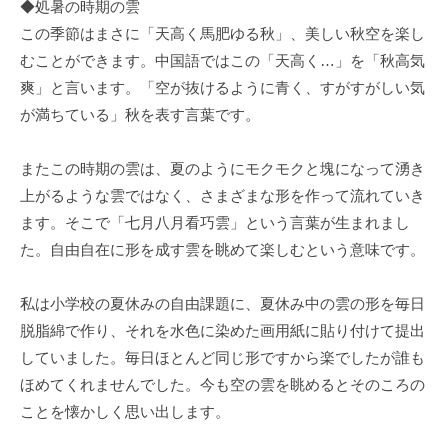
◆処暑の時期の雲
この季節はまさに「天高く馬肥ゆる秋」、美しい秋空を楽し
むことができます。中国語ではこの「天高く…」を「秋高気
爽」と言います。「空が抜けるように青く、すがすがしい気
が満ちている」秋を表す言葉です。
またこの時期の雲は、夏のようにモクモクと塊になって湧き
上がるような雲ではなく、さまざまな形を作って流れていき
ます。そこで「七月八月看巧雲」という言葉が生まれまし
た。自由自在に形を成す雲を眺めて楽しむという意味です。
私は小学校の夏休みの自由課題に、夏休み中の雲の形を毎日
脱脂綿で作り、それを水色に染めた画用紙に貼り付けて提出
していました。毎日ほとんど同じ形ですから楽でしたが誰も
ほめてくれませんでした。今も空の雲を眺めるとそのころの
ことを懐かしく思い出します。