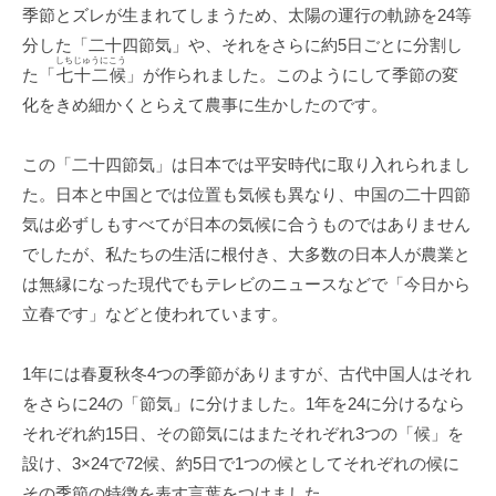
季節とズレが生まれてしまうため、太陽の運行の軌跡を24等
分した「二十四節気」や、それをさらに約5日ごとに分割し
しちじゅうにこう
た「
七十二候
」が作られました。このようにして季節の変
化をきめ細かくとらえて農事に生かしたのです。
この「二十四節気」は日本では平安時代に取り入れられまし
た。日本と中国とでは位置も気候も異なり、中国の二十四節
気は必ずしもすべてが日本の気候に合うものではありません
でしたが、私たちの生活に根付き、大多数の日本人が農業と
は無縁になった現代でもテレビのニュースなどで「今日から
立春です」などと使われています。
1年には春夏秋冬4つの季節がありますが、古代中国人はそれ
をさらに24の「節気」に分けました。1年を24に分けるなら
それぞれ約15日、その節気にはまたそれぞれ3つの「候」を
設け、3×24で72候、約5日で1つの候としてそれぞれの候に
その季節の特徴を表す言葉をつけました。