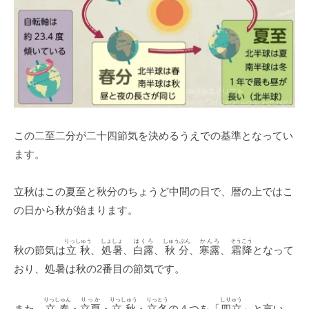
この二至二分が二十四節気を決めるうえでの基準となってい
ます。
立秋はこの夏至と秋分のちょうど中間の日で、暦の上ではこ
の日から秋が始まります。
りっしゅう
しょしょ
はくろ
しゅうぶん
かんろ
そうこう
秋の節気は
立秋
、
処暑
、
白露
、
秋分
、
寒露
、
霜降
となって
おり、処暑は秋の2番目の節気です。
りっしゅん
りっか
りっしゅう
りっとう
しりゅう
また、
立春
・
立夏
・
立秋
・
立冬
の４つを「
四立
」と言い、