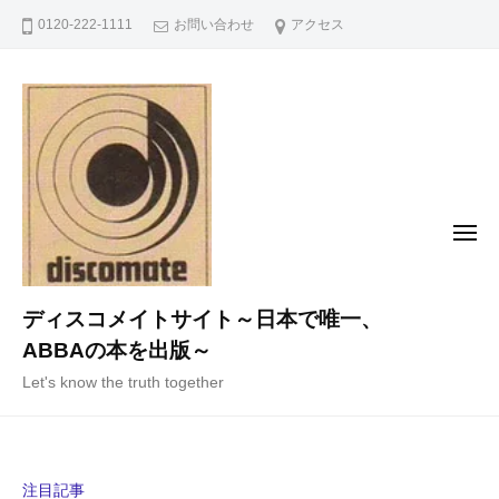
コ
0120-222-1111
お問い合わせ
アクセス
ン
テ
ン
ツ
へ
ス
キ
メ
ニ
ッ
ュ
ー
プ
ディスコメイトサイト～日本で唯一、
ABBAの本を出版～
Let's know the truth together
注目記事