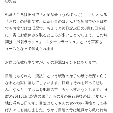
◎お盆
処暑のころは旧暦で「盂蘭盆会（うらぼんえ）」、いわゆる
「お盆」の時期です。伝統行事のほとんどを新暦でやる日本
でもお盆だけは旧暦で、ちょうど終戦記念日の8月15日前後
に一斉にお盆休みを取るところが多いことでしょう。この時
期は「帰省ラッシュ」「Uターンラッシュ」という言葉もニ
ュースとなって伝えられます。
お盆は仏教行事ですが、その起源はインドにあります。
目連（もくれん…漢訳）という釈迦の弟子の母は欲深く亡く
なると地獄に落ちてしまいます。目連はそれを知って悲し
み、なんとしても母を地獄の苦しみから救おうとします。旧
暦の7月15日は釈迦の弟子たちの夏の修行最後の日、法悦が
地に満ちる日です。目連はたくさんの食べ物を供物として捧
げ人々にも施しました。やがて目連の母は地獄から救われ無