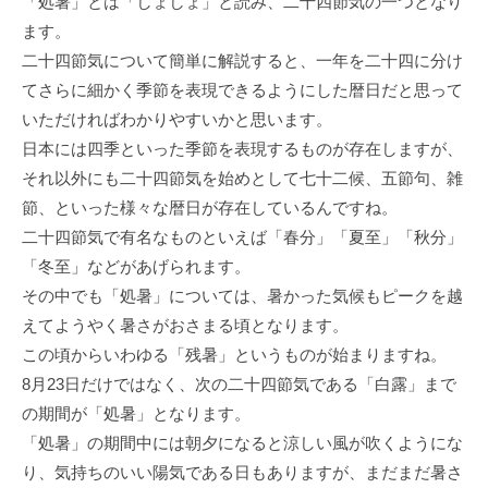
「処暑」とは「しょしょ」と読み、二十四節気の一つとなり
ます。
二十四節気について簡単に解説すると、一年を二十四に分け
てさらに細かく季節を表現できるようにした暦日だと思って
いただければわかりやすいかと思います。
日本には四季といった季節を表現するものが存在しますが、
それ以外にも二十四節気を始めとして七十二候、五節句、雑
節、といった様々な暦日が存在しているんですね。
二十四節気で有名なものといえば「春分」「夏至」「秋分」
「冬至」などがあげられます。
その中でも「処暑」については、暑かった気候もピークを越
えてようやく暑さがおさまる頃となります。
この頃からいわゆる「残暑」というものが始まりますね。
8月23日だけではなく、次の二十四節気である「白露」まで
の期間が「処暑」となります。
「処暑」の期間中には朝夕になると涼しい風が吹くようにな
り、気持ちのいい陽気である日もありますが、まだまだ暑さ