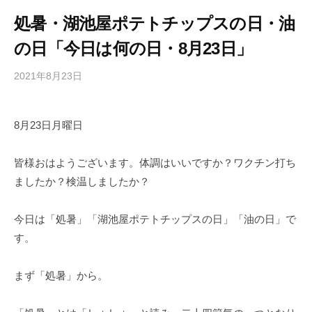
処暑・湖池屋ポテトチップスの日・油
の日「今日は何の日・8月23日」
2021年8月23日
b
/
y
0
h
件
8月23日月曜日
i
の
g
コ
a
メ
皆様おはようございます。体調はいいですか？ワクチン打ち
s
ン
ましたか？検温しましたか？
h
ト
i
今日は「処暑」「湖池屋ポテトチップスの日」「油の日」で
y
す。
a
m
まず「処暑」から。
a