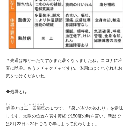
＊先週は寒かったですがまた暑くなりましたね。コロナに冷
夏に酷暑。もうメチャクチャですね。体調にはくれぐれもお
気をつけくださいね。
◆処暑とは
しょしょ
にじゅうしせっき
処暑
とは
二十四節気
の１つで、「暑い時期の終わり」を意味
します。太陽の位置を表す黄経で150度の時を言い、新暦で
は8月23日～24日ごろで年によって変わります。