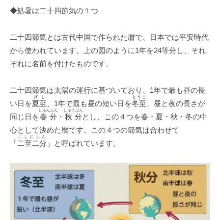
◆処暑は二十四節気の１つ
二十四節気とは古代中国で作られた暦で、日本では平安時代
から使われています。上の図のように1年を24等分し、それ
ぞれに名前を付けたものです。
二十四節気は太陽の運行に基づいており、1年で最も昼の長
げし
とうじ
い日を
夏至
、1年で最も昼の短い日を
冬至
、昼と夜の長さが
しゅんぶん
しゅうぶん
同じ日を
春分
・
秋分
とし、この４つを春・夏・秋・冬の中
心として決めた暦です。この４つの節気は合わせて
にしにぶん
「
二至二分
」と呼ばれています。