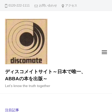
コ
0120-222-1111
お問い合わせ
アクセス
ン
テ
ン
ツ
へ
ス
キ
メ
ニ
ッ
ュ
ー
プ
ディスコメイトサイト～日本で唯一、
ABBAの本を出版～
Let's know the truth together
注目記事