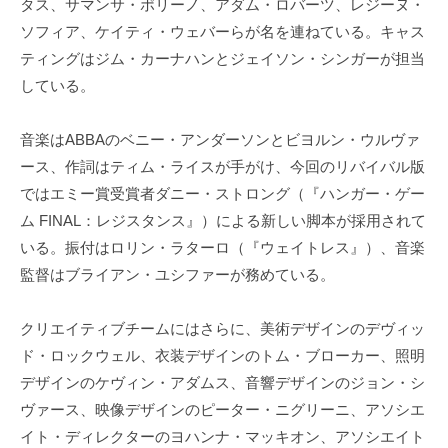
タス、サマンサ・ポリーノ、アダム・ロバーツ、レジーヌ・
ソフィア、ケイティ・ウェバーらが名を連ねている。キャス
ティングはジム・カーナハンとジェイソン・シンガーが担当
している。
音楽はABBAのベニー・アンダーソンとビヨルン・ウルヴァ
ース、作詞はティム・ライスが手がけ、今回のリバイバル版
ではエミー賞受賞者ダニー・ストロング（『ハンガー・ゲー
ム FINAL：レジスタンス』）による新しい脚本が採用されて
いる。振付はロリン・ラターロ（『ウェイトレス』）、音楽
監督はブライアン・ユシファーが務めている。
クリエイティブチームにはさらに、美術デザインのデヴィッ
ド・ロックウェル、衣装デザインのトム・ブローカー、照明
デザインのケヴィン・アダムス、音響デザインのジョン・シ
ヴァース、映像デザインのピーター・ニグリーニ、アソシエ
イト・ディレクターのヨハンナ・マッキオン、アソシエイト