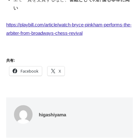
い
https://playbill.com/article/watch-bryce-pinkham-performs-the-
arbiter-from-broadways-chess-revival
共有:
Facebook
X
higashiyama