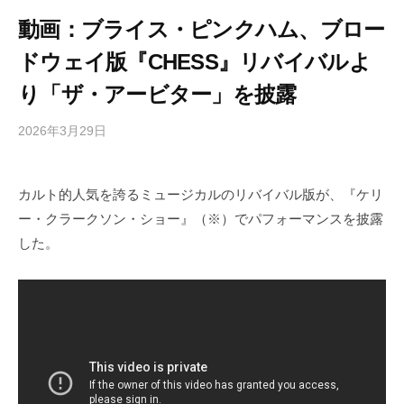
動画：ブライス・ピンクハム、ブロー
ドウェイ版『CHESS』リバイバルよ
り「ザ・アービター」を披露
2026年3月29日
b
/
y
0
h
件
カルト的人気を誇るミュージカルのリバイバル版が、『ケリ
i
の
ー・クラークソン・ショー』（※）でパフォーマンスを披露
g
コ
a
メ
した。
s
ン
h
ト
i
y
a
m
a