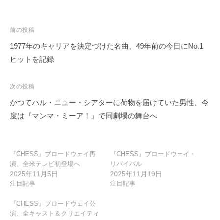
投
前の投稿
稿
1977年のキャリアを決定づけた名曲、49年前の今日にNo.1
ナ
ヒットを記録
ビ
ゲ
次の投稿
ー
かつてハル・ニュー・シアターに荷物を届けていた男性、今
シ
度は『マンマ・ミーア！』で同劇場の舞台へ
ョ
ン
『CHESS』ブロードウェイ再
『CHESS』ブロードウェイ・
演、全米テレビ初登場へ
リバイバル
2025年11月5日
2025年11月19日
注目記事
注目記事
『CHESS』ブロードウェイ公
演、全キャスト＆クリエイティ