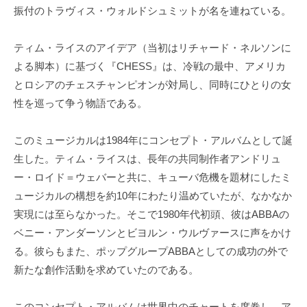
振付のトラヴィス・ウォルドシュミットが名を連ねている。
ティム・ライスのアイデア（当初はリチャード・ネルソンに
よる脚本）に基づく『CHESS』は、冷戦の最中、アメリカ
とロシアのチェスチャンピオンが対局し、同時にひとりの女
性を巡って争う物語である。
このミュージカルは1984年にコンセプト・アルバムとして誕
生した。ティム・ライスは、長年の共同制作者アンドリュ
ー・ロイド＝ウェバーと共に、キューバ危機を題材にしたミ
ュージカルの構想を約10年にわたり温めていたが、なかなか
実現には至らなかった。そこで1980年代初頭、彼はABBAの
ベニー・アンダーソンとビヨルン・ウルヴァースに声をかけ
る。彼らもまた、ポップグループABBAとしての成功の外で
新たな創作活動を求めていたのである。
このコンセプト・アルバムは世界中のチャートを席巻し、ア