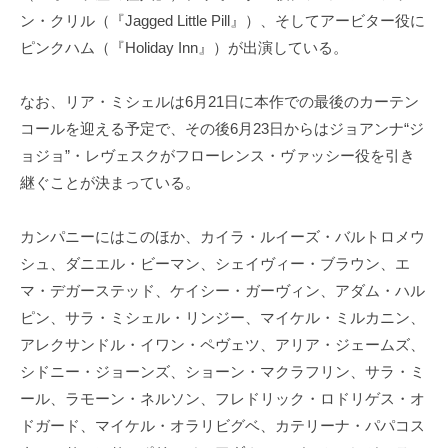
ン・クリル（『Jagged Little Pill』）、そしてアービター役に
ピンクハム（『Holiday Inn』）が出演している。
なお、リア・ミシェルは6月21日に本作での最後のカーテン
コールを迎える予定で、その後6月23日からはジョアンナ“ジ
ョジョ”・レヴェスクがフローレンス・ヴァッシー役を引き
継ぐことが決まっている。
カンパニーにはこのほか、カイラ・ルイーズ・バルトロメウ
シュ、ダニエル・ビーマン、シェイヴィー・ブラウン、エ
マ・デガーステッド、ケイシー・ガーヴィン、アダム・ハル
ピン、サラ・ミシェル・リンジー、マイケル・ミルカニン、
アレクサンドル・イワン・ペヴェツ、アリア・ジェームズ、
シドニー・ジョーンズ、ショーン・マクラフリン、サラ・ミ
ール、ラモーン・ネルソン、フレドリック・ロドリゲス・オ
ドガード、マイケル・オラリビグベ、カテリーナ・パパコス