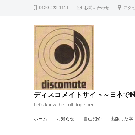
コ
0120-222-1111
お問い合わせ
アク
ン
テ
ン
ツ
へ
ス
キ
ッ
プ
ディスコメイトサイト～日本で唯
Let's know the truth together
ホーム
お知らせ
自己紹介
出版した本