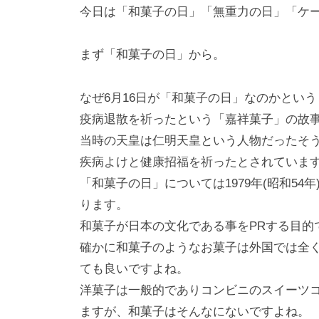
i
今日は「和菓子の日」「無重力の日」「ケ
y
a
まず「和菓子の日」から。
m
a
なぜ6月16日が「和菓子の日」なのかというと
疫病退散を祈ったという「嘉祥菓子」の故
当時の天皇は仁明天皇という人物だったそう
疾病よけと健康招福を祈ったとされていま
「和菓子の日」については1979年(昭和5
ります。
和菓子が日本の文化である事をPRする目的
確かに和菓子のようなお菓子は外国では全
ても良いですよね。
洋菓子は一般的でありコンビニのスイーツ
ますが、和菓子はそんなにないですよね。