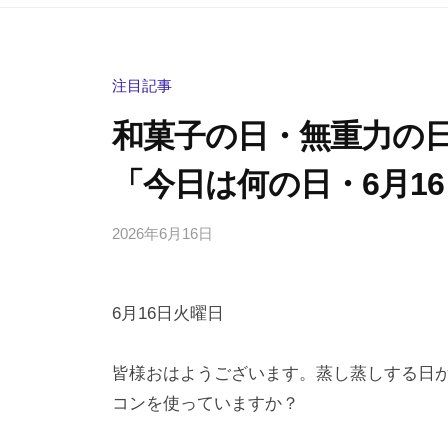
注目記事
和菓子の日・無重力の
「今日は何の日・6月1
2026年6月16日
b
/
y
0
h
件
6月16日火曜日
i
の
g
コ
a
メ
皆様おはようございます。蒸し蒸しする日
s
ン
コンを使っていますか？
h
ト