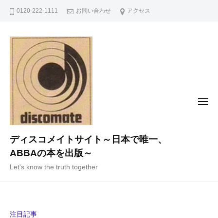
コ
0120-222-1111
お問い合わせ
アクセス
ン
テ
ン
ツ
へ
ス
キ
メ
ニ
ッ
ュ
ー
プ
ディスコメイトサイト～日本で唯一、
ABBAの本を出版～
Let's know the truth together
注目記事