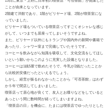
13日に東京・上野に日本初の喫茶店「可否茶館」が開業した
ことが由来となっています。
2階建て洋館であり、1階がビリヤード場、2階が喫茶室にな
っていました。
ビリヤード場もついている喫茶店ってすごくオシャレな感じ
がして、いつまでも居座ってしまいそうですよね。
また、ビリヤード以外にもトランプや国内外の新聞や書籍で
あったり、シャワー室まで完備していたそうです。
コーヒーを飲みながら知識を吸収して、文化交流をしてほし
いという願いからこのように充実した設備となりました。
コーヒーは1銭5厘で飲めたそうで、牛乳が2銭だったことか
ら比較的安価だったといえるでしょう。
しかし、経営が振るわなかったことから「可否茶館」はわず
か５年で閉店してしまいました。
喫茶店って居心地が良くて、友人とお喋りなどをしていると
あっという間に数時間が経ってしまいますよね。
「喫茶店の日」を機会に、たまには喫茶店でゆったりとした