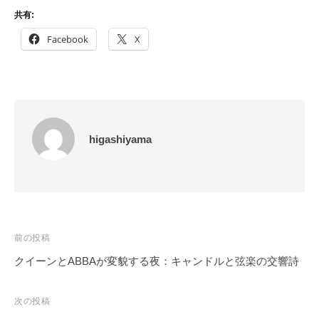
共有:
Facebook
X
higashiyama
投
前の投稿
稿
クイーンとABBAが変貌する夜：キャンドルと弦楽の交響詩
ナ
ビ
次の投稿