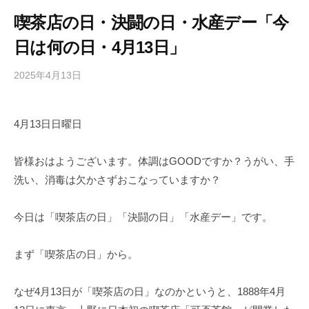
喫茶店の日・決闘の日・水産デー「今
日は何の日・4月13日」
2025年4月13日
b
/
y
0
h
件
4月13日日曜日
i
の
g
コ
a
メ
皆様おはようございます。体調はGOODですか？うがい、手
s
ン
洗い、消毒は欠かさずおこなっていますか？
h
ト
i
今日は「喫茶店の日」「決闘の日」「水産デー」です。
y
a
まず「喫茶店の日」から。
m
a
なぜ4月13日が「喫茶店の日」なのかというと、1888年4月