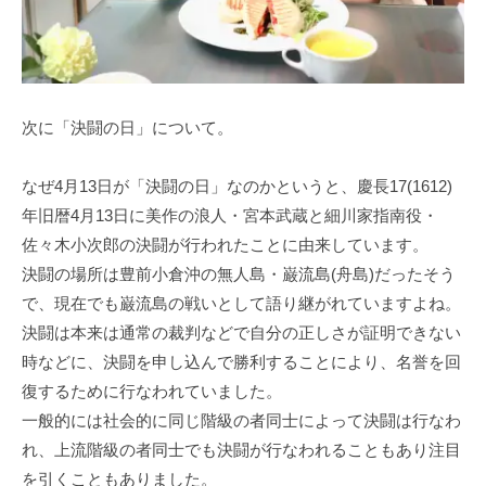
次に「決闘の日」について。
なぜ4月13日が「決闘の日」なのかというと、慶長17(1612)
年旧暦4月13日に美作の浪人・宮本武蔵と細川家指南役・
佐々木小次郎の決闘が行われたことに由来しています。
決闘の場所は豊前小倉沖の無人島・巌流島(舟島)だったそう
で、現在でも巌流島の戦いとして語り継がれていますよね。
決闘は本来は通常の裁判などで自分の正しさが証明できない
時などに、決闘を申し込んで勝利することにより、名誉を回
復するために行なわれていました。
一般的には社会的に同じ階級の者同士によって決闘は行なわ
れ、上流階級の者同士でも決闘が行なわれることもあり注目
を引くこともありました。