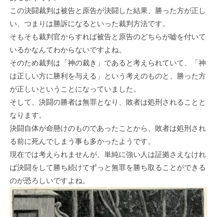
この決闘裁判は被告と原告が決闘した結果、勝った方が正し
い、つまりは勝訴になるといった裁判方法です。
そもそも裁判官からすれば被告と原告のどちらが嘘を付いて
いるかなんてわからないですよね。
そのため裁判は「神の裁き」であると考えられていて、「神
は正しい方に勝利を与える」という考えのものと、勝った方
が正しいということになっていました。
そして、決闘の勝者は無罪となり、敗者は処刑されることと
なります。
決闘自体が命懸けのものであったことから、敗者は処刑され
る前に死んでしまう事も多かったようです。
現在では考えられませんが、単純に強い人は証拠さえなけれ
ば決闘をして勝ち続けてずっと無罪を勝ち取ることができる
のが恐ろしいですよね。