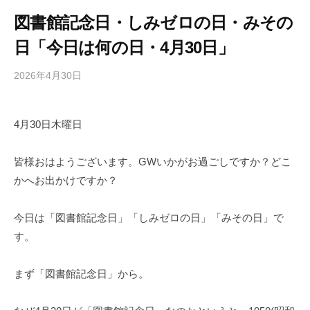
図書館記念日・しみゼロの日・みその
日「今日は何の日・4月30日」
2026年4月30日
b
/
y
0
h
件
4月30日木曜日
i
の
g
コ
a
メ
皆様おはようございます。GWいかがお過ごしですか？どこ
s
ン
かへお出かけですか？
h
ト
i
今日は「図書館記念日」「しみゼロの日」「みその日」で
y
す。
a
m
まず「図書館記念日」から。
a