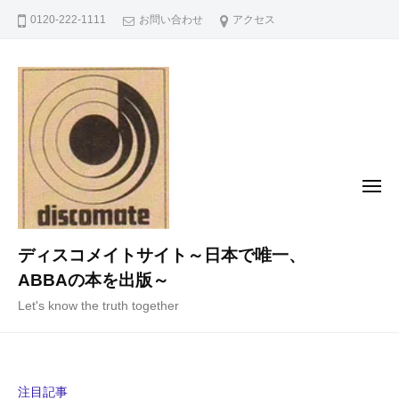
コ
0120-222-1111
お問い合わせ
アクセス
ン
テ
ン
ツ
へ
ス
キ
メ
ニ
ッ
ュ
ー
プ
ディスコメイトサイト～日本で唯一、
ABBAの本を出版～
Let's know the truth together
注目記事