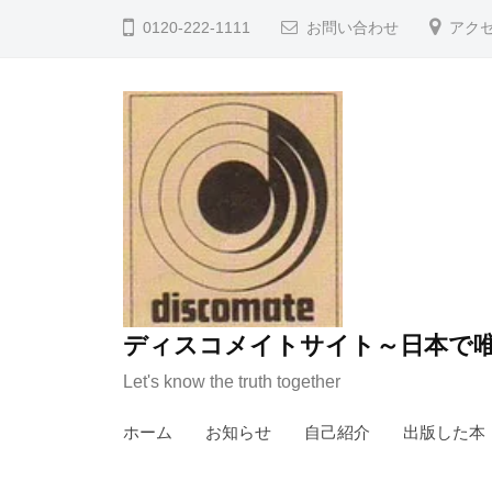
コ
0120-222-1111
お問い合わせ
アク
ン
テ
ン
ツ
へ
ス
キ
ッ
プ
ディスコメイトサイト～日本で唯
Let's know the truth together
ホーム
お知らせ
自己紹介
出版した本