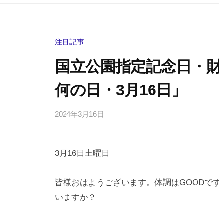
注目記事
国立公園指定記念日・
何の日・3月16日」
2024年3月16日
b
/
y
0
h
件
3月16日土曜日
i
の
g
コ
a
メ
皆様おはようございます。体調はGOODで
s
ン
いますか？
h
ト