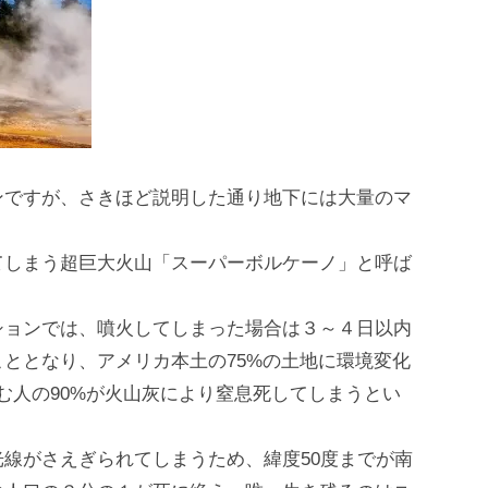
ンですが、さきほど説明した通り地下には大量のマ
てしまう超巨大火山「スーパーボルケーノ」と呼ば
ションでは、噴火してしまった場合は３～４日以内
ととなり、アメリカ本土の75%の土地に環境変化
住む人の90%が火山灰により窒息死してしまうとい
線がさえぎられてしまうため、緯度50度までが南