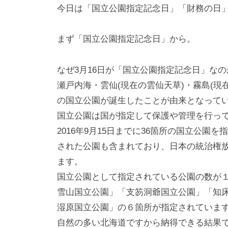
i
今日は「国立公園指定記念日」「財務の日
y
a
まず「国立公園指定記念日」から。
m
a
なぜ3月16日が「国立公園指定記念日」なのか
瀬戸内海・雲仙(現在の雲仙天草)・霧島(現
の国立公園が誕生したことが由来となって
国立公園は国が指定して保護や管理を行っ
2016年9月15日までに36箇所の国立公
された公園も含まれており、日本の統治権放
ます。
国立公園として指定されている公園の数が
雪山国立公園」「支笏洞爺国立公園」「知
湿原国立公園」の６箇所が指定されていま
自然の多い北海道ですから納得できる結果