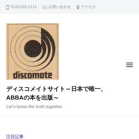
コ
0120-222-1111
お問い合わせ
アクセス
ン
テ
ン
ツ
へ
ス
キ
メ
ニ
ッ
ュ
ー
プ
ディスコメイトサイト～日本で唯一、
ABBAの本を出版～
Let's know the truth together
注目記事