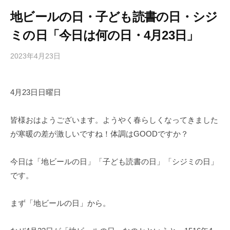
地ビールの日・子ども読書の日・シジ
ミの日「今日は何の日・4月23日」
2023年4月23日
b
/
y
0
h
件
4月23日日曜日
i
の
g
コ
a
メ
皆様おはようございます。ようやく春らしくなってきました
s
ン
が寒暖の差が激しいですね！体調はGOODですか？
h
ト
i
今日は「地ビールの日」「子ども読書の日」「シジミの日」
y
です。
a
m
まず「地ビールの日」から。
a