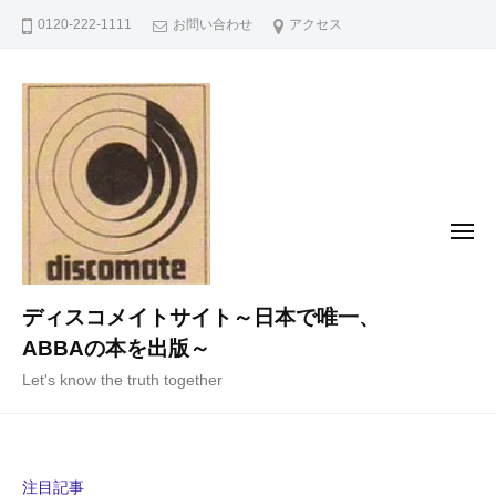
コ
0120-222-1111
お問い合わせ
アクセス
ン
テ
ン
ツ
へ
ス
キ
メ
ニ
ッ
ュ
ー
プ
ディスコメイトサイト～日本で唯一、
ABBAの本を出版～
Let's know the truth together
注目記事