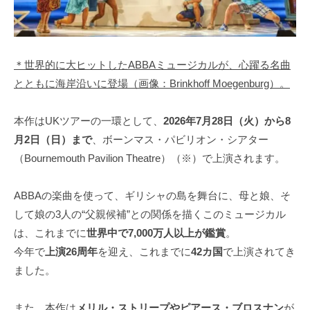
＊世界的に大ヒットしたABBAミュージカルが、心躍る名曲
とともに海岸沿いに登場（画像：Brinkhoff Moegenburg）。
本作はUKツアーの一環として、
2026年7月28日（火）から8
月2日（日）まで
、ボーンマス・パビリオン・シアター
（Bournemouth Pavilion Theatre）（※）で上演されます。
ABBAの楽曲を使って、ギリシャの島を舞台に、母と娘、そ
して娘の3人の“父親候補”との関係を描くこのミュージカル
は、これまでに
世界中で7,000万人以上が鑑賞
。
今年で
上演26周年
を迎え、これまでに
42カ国
で上演されてき
ました。
また、本作は
メリル・ストリープやピアース・ブロスナン
が