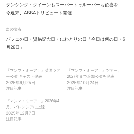
稿
ダンシング・クイーンもスーパートゥルーパーも歓喜を――
ナ
今週末、ABBAトリビュート開催
ビ
ゲ
次の投稿
ー
パフェの日・貿易記念日・にわとりの日「今日は何の日・6
シ
月28日」
ョ
ン
『マンマ・ミーア！』英国ツア
『マンマ・ミーア！』ツアー、
ー公演 キャスト発表
2027年まで追加公演を発表
2025年9月25日
2025年10月24日
注目記事
注目記事
『マンマ・ミーア！』2026年4
月、バレンシアに上陸
2025年12月7日
注目記事