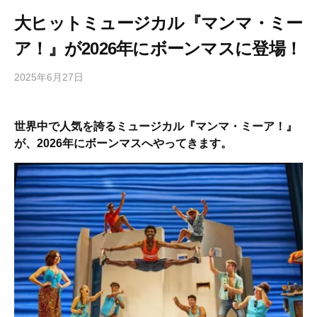
大ヒットミュージカル『マンマ・ミー
ア！』が2026年にボーンマスに登場！
2025年6月27日
b
/
y
0
h
件
世界中で人気を誇るミュージカル『マンマ・ミーア！』
i
の
が、
2026年にボーンマス
へやってきます。
g
コ
a
メ
s
ン
h
ト
i
y
a
m
a