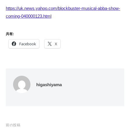
https://uk.news.yahoo.com/blockbuster-musical-abba-show-
coming-040000123.html
共有:
Facebook
X
higashiyama
投
前の投稿