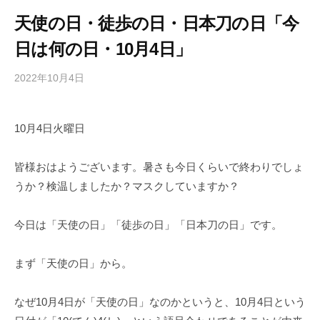
天使の日・徒歩の日・日本刀の日「今
日は何の日・10月4日」
2022年10月4日
b
/
y
0
h
件
10月4日火曜日
i
の
g
コ
a
メ
皆様おはようございます。暑さも今日くらいで終わりでしょ
s
ン
うか？検温しましたか？マスクしていますか？
h
ト
i
今日は「天使の日」「徒歩の日」「日本刀の日」です。
y
a
まず「天使の日」から。
m
a
なぜ10月4日が「天使の日」なのかというと、10月4日という