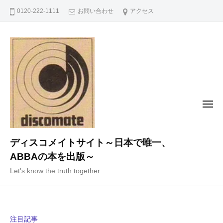
コ
0120-222-1111
お問い合わせ
アクセス
ン
テ
ン
ツ
へ
ス
キ
メ
ニ
ッ
ュ
ー
プ
ディスコメイトサイト～日本で唯一、
ABBAの本を出版～
Let's know the truth together
注目記事