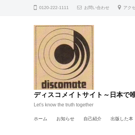
コ
0120-222-1111
お問い合わせ
アク
ン
テ
ン
ツ
へ
ス
キ
ッ
プ
ディスコメイトサイト～日本で唯
Let's know the truth together
ホーム
お知らせ
自己紹介
出版した本