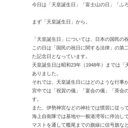
i
今日は「天皇誕生日」「富士山の日」「ふ
y
a
まず「天皇誕生日」から。
m
a
「天皇誕生日」については、日本の国民の
この日は「国民の祝日に関する法律」の第
た記念日となっています。
天皇誕生日は昭和23年（1948年）までは
ありました。
それでは、天皇誕生日にはどのような行事
宮中では「祝賀の儀」「宴会の儀」「茶会
す。
また、伊勢神宮などの神社では慣習に従っ
海上自衛隊では基地や一般港湾等に停泊し
マストを通して艦尾までの旗線に信号旗な