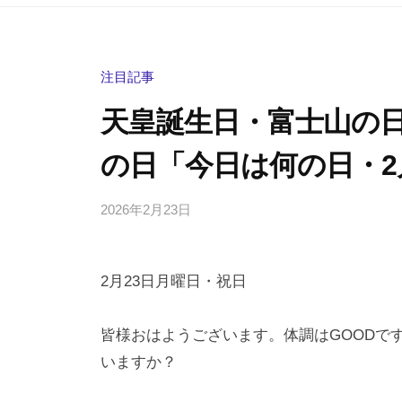
注目記事
天皇誕生日・富士山の
の日「今日は何の日・2
2026年2月23日
b
/
y
0
h
件
2月23日月曜日・祝日
i
の
g
コ
a
メ
皆様おはようございます。体調はGOODで
s
ン
いますか？
h
ト