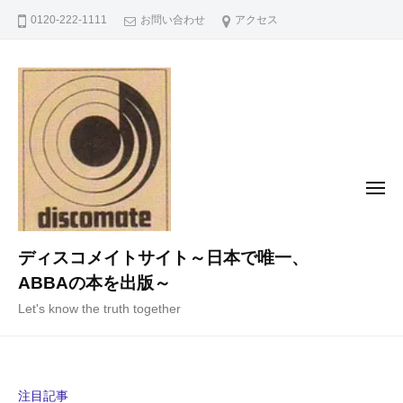
コ
0120-222-1111
お問い合わせ
アクセス
ン
テ
ン
ツ
へ
ス
キ
メ
ニ
ッ
ュ
ー
プ
ディスコメイトサイト～日本で唯一、
ABBAの本を出版～
Let's know the truth together
注目記事