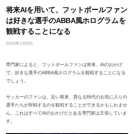
将来AIを用いて、フットボールファン
は好きな選手のABBA風ホログラムを
観戦することになる
2024年1月9日
b
/
y
0
h
件
専門家によると、フットボールファンは将来、AIのおかげ
i
の
で、好きな選手のABBA風ホログラムを観戦することになる
g
コ
a
メ
でしょう。
s
ン
h
ト
サッカーのファンは、近い将来、異なる時代のお気に入りの
i
選手たちが対戦するのを観戦することができるかもしれませ
y
ん。これはすべてAIのおかげだとある専門家は主張していま
a
す。
m
a