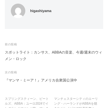
higashiyama
投
前の投稿
稿
スポットライト：カンサス、ABBAの音楽、今週/週末のウィ
ナ
メン・ロック
ビ
ゲ
次の投稿
ー
『マンマ・ミーア！』アメリカ合衆国公演中
シ
ョ
ン
スプリングスティーン、ビート
マンチェスターシティのエーリ
ルズ、ABBA：ユーロ2024でイ
ング・ハーランドがABBAを聴