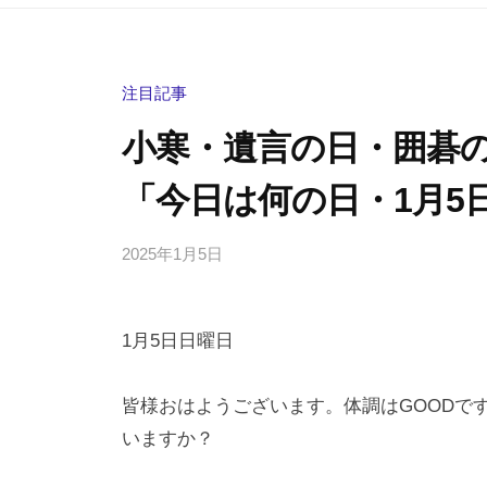
注目記事
小寒・遺言の日・囲碁
「今日は何の日・1月5
2025年1月5日
b
/
y
0
h
件
1月5日日曜日
i
の
g
コ
a
メ
皆様おはようございます。体調はGOODで
s
ン
いますか？
h
ト