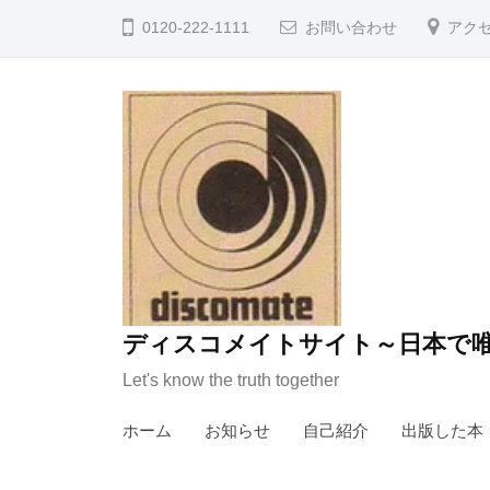
コ
0120-222-1111
お問い合わせ
アク
ン
テ
ン
ツ
へ
ス
キ
ッ
プ
ディスコメイトサイト～日本で唯
Let's know the truth together
ホーム
お知らせ
自己紹介
出版した本