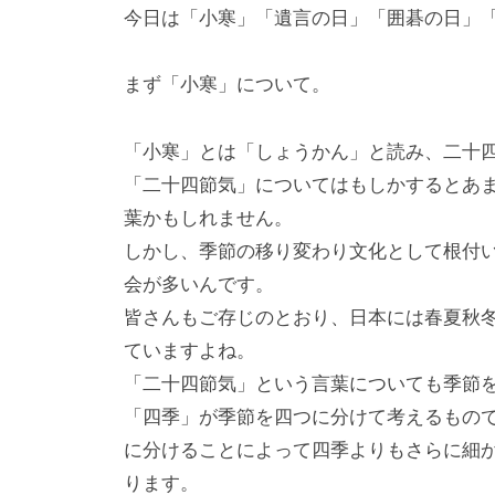
i
今日は「小寒」「遺言の日」「囲碁の日」
y
a
まず「小寒」について。
m
a
「小寒」とは「しょうかん」と読み、二十
「二十四節気」についてはもしかするとあ
葉かもしれません。
しかし、季節の移り変わり文化として根付
会が多いんです。
皆さんもご存じのとおり、日本には春夏秋
ていますよね。
「二十四節気」という言葉についても季節
「四季」が季節を四つに分けて考えるもの
に分けることによって四季よりもさらに細
ります。