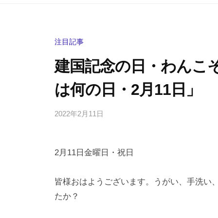
注目記事
建国記念の日・わんこ
は何の日・2月11日」
2022年2月11日
b
/
y
0
h
件
2月11日金曜日・祝日
i
の
g
コ
a
メ
皆様おはようございます。うがい、手洗い
s
ン
たか？
h
ト