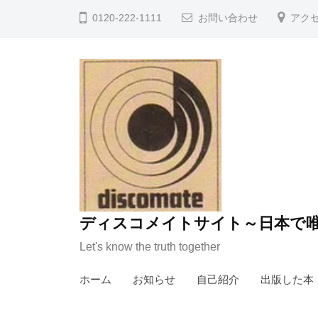
コ
0120-222-1111
お問い合わせ
アク
ン
テ
ン
ツ
へ
ス
キ
ッ
プ
ディスコメイトサイト～日本で唯
Let's know the truth together
ホーム
お知らせ
自己紹介
出版した本