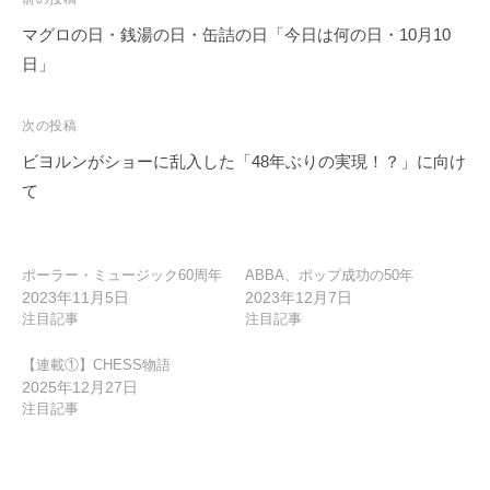
投
稿
マグロの日・銭湯の日・缶詰の日「今日は何の日・10月10
ナ
日」
ビ
ゲ
次の投稿
ー
ビヨルンがショーに乱入した「48年ぶりの実現！？」に向け
シ
て
ョ
ン
ポーラー・ミュージック60周年
ABBA、ポップ成功の50年
2023年11月5日
2023年12月7日
注目記事
注目記事
【連載①】CHESS物語
2025年12月27日
注目記事