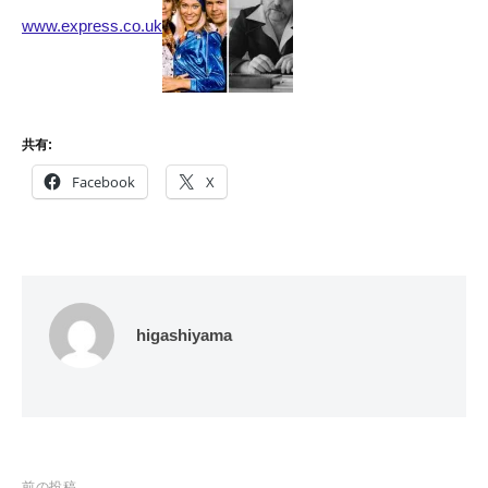
www.express.co.uk
共有:
Facebook
X
higashiyama
前の投稿