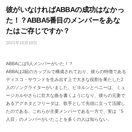
彼がいなければABBAの成功はなかっ
た！？ABBA5番目のメンバーをあな
たはご存じですか？
2021年10月10日
b
/
y
0
h
件
ABBAには5人メンバーがいた！？
i
の
ABBAは2組のカップルで構成されており、彼らの特徴である
g
コ
a
メ
ディスコ・サウンドを生み出す上で大きな役割を果たした2
s
ン
人のソングライターがいました。ビヨルンとベニーは、ミュ
h
ト
ージカルやさらに壮大な曲を書くようになり、彼らの元妻で
i
あるアグネタとフリーダは、歌手として先頭に立って活躍し
y
たのである。これらが主要メンバーである一方で、実は「5
a
人目」のメンバーがいたことを多くの人は知らない。
m
a