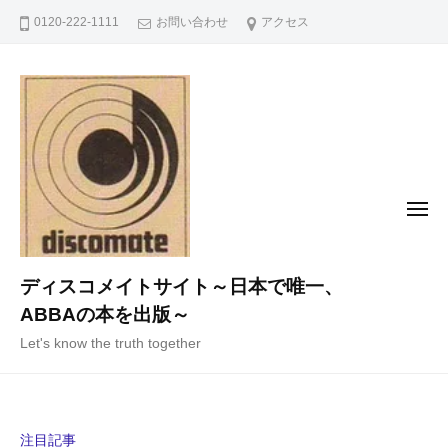
コ
0120-222-1111
お問い合わせ
アクセス
ン
テ
ン
ツ
へ
ス
キ
メ
ニ
ッ
ュ
ー
プ
ディスコメイトサイト～日本で唯一、
ABBAの本を出版～
Let's know the truth together
注目記事