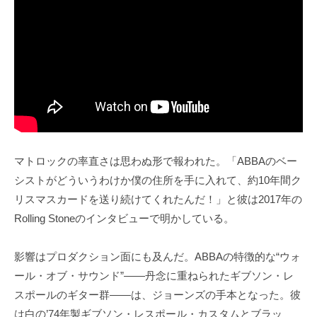
マトロックの率直さは思わぬ形で報われた。「ABBAのベー
シストがどういうわけか僕の住所を手に入れて、約10年間ク
リスマスカードを送り続けてくれたんだ！」と彼は2017年の
Rolling Stoneのインタビューで明かしている。
影響はプロダクション面にも及んだ。ABBAの特徴的な“ウォ
ール・オブ・サウンド”――丹念に重ねられたギブソン・レ
スポールのギター群――は、ジョーンズの手本となった。彼
は白の’74年製ギブソン・レスポール・カスタムとブラッ