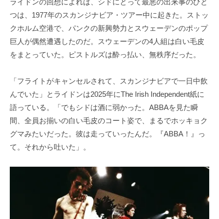
ライドンの回想によれば、シドにとって最悪の出来事のひと
つは、1977年のスカンジナビア・ツアー中に起きた。ストッ
クホルム空港で、パンクの新興勢力とスウェーデンのポップ
巨人が偶然遭遇したのだ。スウェーデンの4人組は白い毛皮
をまとっていた。ピストルズは酔っ払い、無秩序だった。
「フライトがキャンセルされて、スカンジナビアで一日中飲
んでいた」とライドンは2025年にThe Irish Independent紙に
語っている。「でもシドは酒に弱かった。ABBAを見た瞬
間、全員お揃いの白い毛皮のコート姿で、まるでホッキョク
グマみたいだった。彼は走っていったんだ。『ABBA！』っ
て。それから吐いた」。