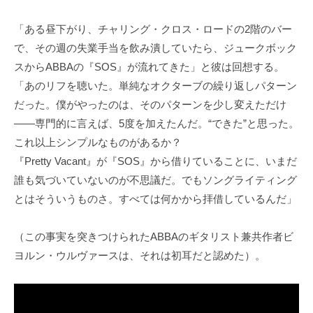
「ある昼下がり、チャリング・クロス・ロードの2階のバー
で、その週の失業手当を飲み潰していたら、ジュークボック
スからABBAの『SOS』が流れてきた」と彼は回想する。
「あのリフを聴いた。単純なオクターブの繰り返しパターン
だった。僕がやったのは、そのパターンを少し変えただけ
――専門的に言えば、5度を加えたんだ。“できた”と思った。
これ以上シンプルなものがあるか？
『Pretty Vacant』が『SOS』から借りていることに、いまだ
誰も気づいていないのが不思議だ。でもソングライティング
とはそういうものさ。すべては何かから拝借しているんだ」
（この事実を突きつけられたABBAのギタリスト兼共作者ビ
ヨルン・ウルヴァースは、それは初耳だと認めた）。