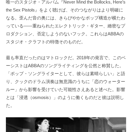
唯一のスタジオ・アルバム『Never Mind the Bollocks, Here’s
the Sex Pistols』をよく聴けば、そのつながりはより明確に
なる。歪んだ音の奥には、きらびやかなポップ構造が横たわ
っている――重ねられたエレクトリック・ギター、緻密なプ
ロダクション、否定しようのないフック。これらはABBAの
スタジオ・クラフトの特徴そのものだ。
最も率直だったのはマトロックだ。2018年の発言で、このベ
ーシストはABBAのソングライティングを公然と称賛した。
「ポップ・ソングライターとして、彼らは素晴らしい」と語
り、クックのドラム演奏は無意識のうちに「恋のウォーター
ルー」から影響を受けていた可能性さえあると述べた。影響
とは「浸透（osmosis）」のように働くものだと彼は説明し
た。