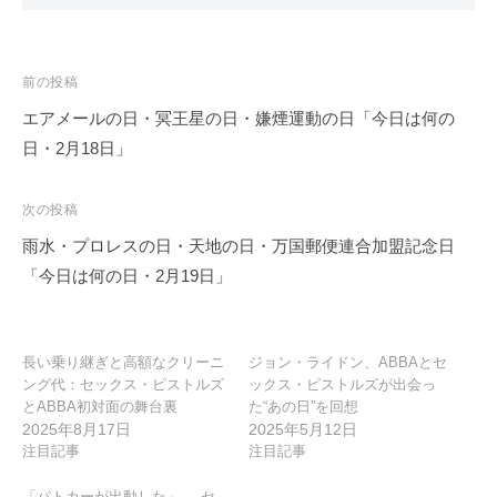
投
前の投稿
稿
エアメールの日・冥王星の日・嫌煙運動の日「今日は何の
ナ
日・2月18日」
ビ
ゲ
次の投稿
ー
雨水・プロレスの日・天地の日・万国郵便連合加盟記念日
シ
「今日は何の日・2月19日」
ョ
ン
長い乗り継ぎと高額なクリーニ
ジョン・ライドン、ABBAとセ
ング代：セックス・ピストルズ
ックス・ピストルズが出会っ
とABBA初対面の舞台裏
た“あの日”を回想
2025年8月17日
2025年5月12日
注目記事
注目記事
「パトカーが出動した」──セ