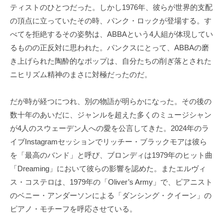
ティストのひとつだった。しかし1976年、彼らが世界的支配
の頂点に立っていたその時、パンク・ロックが登場する。す
べてを拒絶するその姿勢は、ABBAという4人組が体現してい
るものの正反対に思われた。パンクスにとって、ABBAの磨
き上げられた陶酔的なポップは、自分たちの削ぎ落とされた
ニヒリズム精神のまさに対極だったのだ。
だが時が経つにつれ、別の物語が明らかになった。その後の
数十年のあいだに、ジャンルを超えた多くのミュージシャン
が4人のスウェーデン人への愛を公言してきた。2024年のラ
イブInstagramセッションでリッチー・ブラックモアは彼ら
を「最高のバンド」と呼び、ブロンディは1979年のヒット曲
「Dreaming」において彼らの影響を認めた。またエルヴィ
ス・コステロは、1979年の「Oliver’s Army」で、ピアニスト
のベニー・アンダーソンによる「ダンシング・クイーン」の
ピアノ・モチーフを呼応させている。