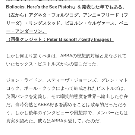
Bollocks, Here’s the Sex Pistols』を発表した年でもある。
（左から）アグネタ・フォルツコグ、アンニ＝フリード（フ
リーダ）・リングスタッド、ビヨルン・ウルヴァース、ベニ
ー・アンダーソン。
（画像クレジット：Peter Bischoff／Getty Images）
しかし何より驚くべきは、ABBAの思想的対極と見なされて
いたセックス・ピストルズからの告白だった。
ジョン・ライドン、スティーヴ・ジョーンズ、グレン・マト
ロック、ポール・クックによって結成されたピストルズは、
英国パンクを定義し、その嘲笑的態度を世界へ輸出した存在
だ。当時公然とABBA好きを認めることは致命的だっただろ
う。しかし後年のインタビューや回想録で、メンバーたちは
真実を認めた。彼らはABBAを愛していたのだ。