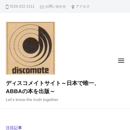
コ
0120-222-1111
お問い合わせ
アクセス
ン
テ
ン
ツ
へ
ス
キ
メ
ニ
ッ
ュ
ー
プ
ディスコメイトサイト～日本で唯一、
ABBAの本を出版～
Let's know the truth together
注目記事