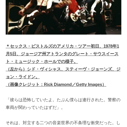
＊セックス・ピストルズのアメリカ・ツアー初日、1978年1
月5日、ジョージア州アトランタのグレート・サウスイース
ト・ミュージック・ホールでの様子。
（左から）シド・ヴィシャス、スティーヴ・ジョーンズ、ジ
ョン・ライドン。
（画像クレジット：Rick Diamond／Getty Images）
「彼らは恐怖していたよ。たぶん僕らは連行された。警察の
車両が関わっていたはずだ」。
それは、対立する二つの音楽世界の不条理な衝突だった。し