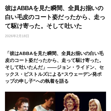
彼はABBAを見た瞬間、全員お揃いの
白い毛皮のコート姿だったから、走っ
て駆け寄った。そして吐いた
2026年2月18日
b
/
y
0
h
件
「彼はABBAを見た瞬間、全員お揃いの白い毛
i
の
皮のコート姿だったから、走って駆け寄った。
g
コ
a
メ
そして吐いたんだ」――ジョン・ライドン、セ
s
ン
ックス・ピストルズによる“スウェーデン発ポ
h
ト
ップの申し子”への執着を語る
i
y
a
m
a