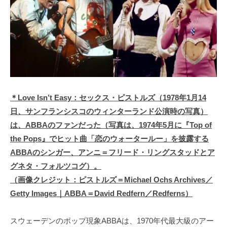
＊Love Isn’t Easy：セックス・ピストルズ（1978年1月14
日、サンフランシスコのウィンターランド公演時の写真）
は、ABBAのファンだった（写真は、1974年5月に『Top of
the Pops』でヒット曲「恋のウォータールー」を披露する
ABBAのシンガー、アンニ＝フリード・リングスタッドとア
グネタ・フォルツコグ）。
（画像クレジット：ピストルズ＝Michael Ochs Archives／
Getty Images｜ABBA＝David Redfern／Redferns）
スウェーデンのポップ現象ABBAは、1970年代最大級のアー