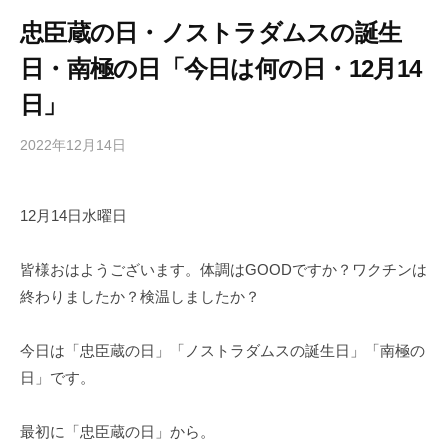
忠臣蔵の日・ノストラダムスの誕生
日・南極の日「今日は何の日・12月14
日」
2022年12月14日
b
/
y
0
h
件
12月14日水曜日
i
の
g
コ
a
メ
皆様おはようございます。体調はGOODですか？ワクチンは
s
ン
終わりましたか？検温しましたか？
h
ト
i
今日は「忠臣蔵の日」「ノストラダムスの誕生日」「南極の
y
日」です。
a
m
最初に「忠臣蔵の日」から。
a