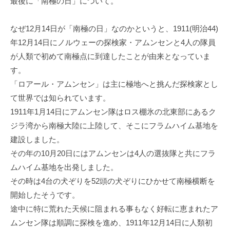
最後に「南極の日」について。
なぜ12月14日が「南極の日」なのかというと、1911(明治44)
年12月14日にノルウェーの探検家・アムンセンと4人の隊員
が人類で初めて南極点に到達したことが由来となっていま
す。
「ロアール・アムンセン」は主に極地へと挑んだ探検家とし
て世界では知られています。
1911年1月14日にアムンセン隊はロス棚氷の北東部にあるク
ジラ湾から南極大陸に上陸して、そこにフラムハイム基地を
建設しました。
その年の10月20日にはアムンセンは4人の選抜隊と共にフラ
ムハイム基地を出発しました。
その時は4台の犬ぞりを52頭の犬ぞりにひかせて南極横断を
開始したそうです。
途中に特に荒れた天候に阻まれる事もなく好転に恵まれたア
ムンセン隊は順調に探検を進め、1911年12月14日に人類初