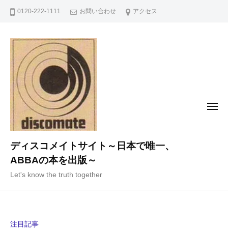
コ
0120-222-1111
お問い合わせ
アクセス
ン
テ
ン
ツ
へ
ス
キ
メ
ニ
ッ
ュ
ー
プ
ディスコメイトサイト～日本で唯一、
ABBAの本を出版～
Let's know the truth together
注目記事