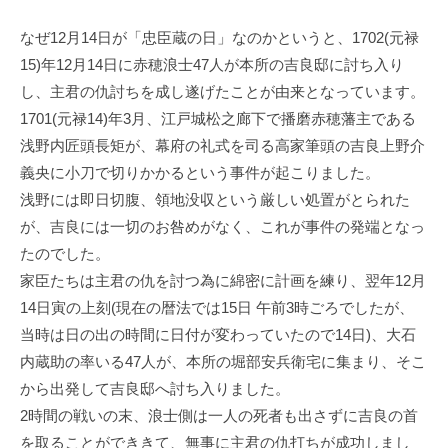
なぜ12月14日が「忠臣蔵の日」なのかというと、1702(元禄
15)年12月14日に赤穂浪士47人が本所の吉良邸に討ち入り
し、主君の仇討ちを成し遂げたことが由来となっています。
1701(元禄14)年3月、江戸城松之廊下で播磨赤穂藩主である
浅野内匠頭長矩が、幕府の礼式を司る高家筆頭の吉良上野介
義央に小刀で切りかかるという事件が起こりました。
浅野には即日切腹、領地没収という厳しい処置がとられた
が、吉良には一切のお咎めがなく、これが事件の発端となっ
たのでした。
家臣たちは主君の仇を討つ為に綿密に計画を練り、翌年12月
14日寅の上刻(現在の暦法では15日 午前3時ごろでしたが、
当時は日の出の時間に日付が変わっていたので14日)、大石
内蔵助の率いる47人が、本所の堀部安兵衛宅に集まり、そこ
から出発して吉良邸へ討ち入りました。
2時間の戦いの末、浪士側は一人の死者も出さずに吉良の首
を取ることができきて、無事に主君の仇打ちが成功しまし