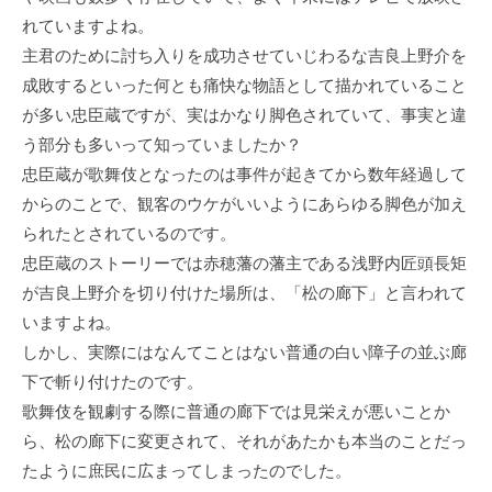
れていますよね。
主君のために討ち入りを成功させていじわるな吉良上野介を
成敗するといった何とも痛快な物語として描かれていること
が多い忠臣蔵ですが、実はかなり脚色されていて、事実と違
う部分も多いって知っていましたか？
忠臣蔵が歌舞伎となったのは事件が起きてから数年経過して
からのことで、観客のウケがいいようにあらゆる脚色が加え
られたとされているのです。
忠臣蔵のストーリーでは赤穂藩の藩主である浅野内匠頭長矩
が吉良上野介を切り付けた場所は、「松の廊下」と言われて
いますよね。
しかし、実際にはなんてことはない普通の白い障子の並ぶ廊
下で斬り付けたのです。
歌舞伎を観劇する際に普通の廊下では見栄えが悪いことか
ら、松の廊下に変更されて、それがあたかも本当のことだっ
たように庶民に広まってしまったのでした。