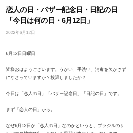
恋人の日・バザー記念日・日記の日
「今日は何の日・6月12日」
2022年6月12日
b
/
y
0
h
件
6月12日日曜日
i
の
g
コ
a
メ
皆様おはようございます。うがい、手洗い、消毒を欠かさず
s
ン
になさっていますか？検温しましたか？
h
ト
i
今日は「恋人の日」「バザー記念日」「日記の日」です。
y
a
まず「恋人の日」から。
m
a
なぜ6月12日が「恋人の日」なのかというと、ブラジルのサ