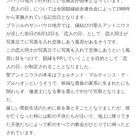
ンパウロ地方で行われている風習が由来となっています。
「恋人の日」については全国額縁組合連合会によって1988年
から実施されている記念日となります。
ブラジルのサンパウロ地方では、縁結びの聖人アントニウス
が没した前日の6月12日を「恋人の日」として、恋人同士が
写真立てに写真を入れ交換しあう風習があるそうです。
この恋人同士が写真立てに写真を入れて交換しあうという風
習に目をつけて、額縁をPRしていくことを目的として「恋
人の日」が制定されることとなりました。
聖アントニウスの本名はフェルナンド・マルティンス・デ・
ブルハオンというそうで、裕福な貴族の家系に生まれたにも
関わらず、修道士になる事を選んでやがて司祭となりまし
た。
厳しい禁欲生活のために命を落とすこととなりましたが、彼
が亡くなった時には町の子供たちが泣いて、地上に降りてき
た天使たちによって町のすべての教会がひとりでに鳴ったと
されています。