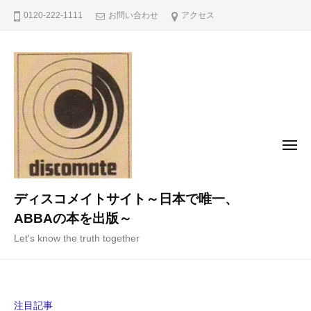
コ
0120-222-1111
お問い合わせ
アクセス
ン
テ
ン
ツ
へ
ス
キ
メ
ニ
ッ
ュ
ー
プ
ディスコメイトサイト～日本で唯一、
ABBAの本を出版～
Let's know the truth together
注目記事