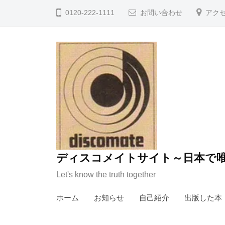
コ
0120-222-1111
お問い合わせ
アク
ン
テ
ン
ツ
へ
ス
キ
ッ
プ
ディスコメイトサイト～日本で唯
Let's know the truth together
ホーム
お知らせ
自己紹介
出版した本