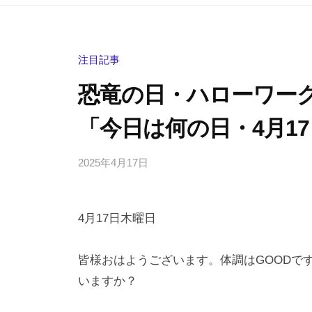
注目記事
恐竜の日・ハローワー
「今日は何の日・4月1
2025年4月17日
b
/
y
0
h
件
4月17日木曜日
i
の
g
コ
a
メ
皆様おはようございます。体調はGOODで
s
ン
いますか？
h
ト