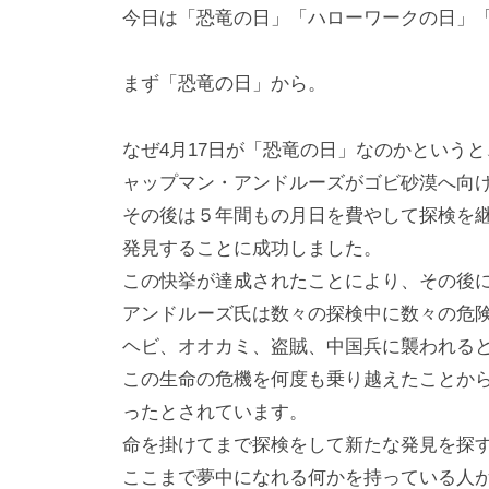
i
今日は「恐竜の日」「ハローワークの日」
y
a
まず「恐竜の日」から。
m
a
なぜ4月17日が「恐竜の日」なのかというと
ャップマン・アンドルーズがゴビ砂漠へ向
その後は５年間もの月日を費やして探検を
発見することに成功しました。
この快挙が達成されたことにより、その後
アンドルーズ氏は数々の探検中に数々の危
ヘビ、オオカミ、盗賊、中国兵に襲われる
この生命の危機を何度も乗り越えたことか
ったとされています。
命を掛けてまで探検をして新たな発見を探
ここまで夢中になれる何かを持っている人