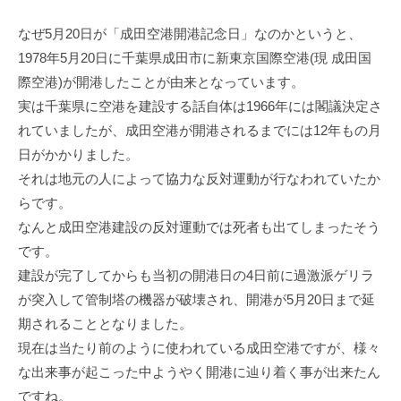
なぜ5⽉20⽇が「成⽥空港開港記念⽇」なのかというと、
1978年5⽉20⽇に千葉県成⽥市に新東京国際空港(現 成⽥国
際空港)が開港したことが由来となっています。
実は千葉県に空港を建設する話⾃体は1966年には閣議決定さ
れていましたが、成⽥空港が開港されるまでには12年もの⽉
⽇がかかりました。
それは地元の⼈によって協⼒な反対運動が⾏なわれていたか
らです。
なんと成⽥空港建設の反対運動では死者も出てしまったそう
です。
建設が完了してからも当初の開港⽇の4⽇前に過激派ゲリラ
が突⼊して管制塔の機器が破壊され、開港が5⽉20⽇まで延
期されることとなりました。
現在は当たり前のように使われている成⽥空港ですが、様々
な出来事が起こった中ようやく開港に辿り着く事が出来たん
ですね。