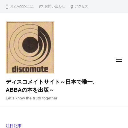
コ
0120-222-1111
お問い合わせ
アクセス
ン
テ
ン
ツ
へ
ス
キ
メ
ニ
ッ
ュ
ー
プ
ディスコメイトサイト～日本で唯一、
ABBAの本を出版～
Let's know the truth together
注目記事