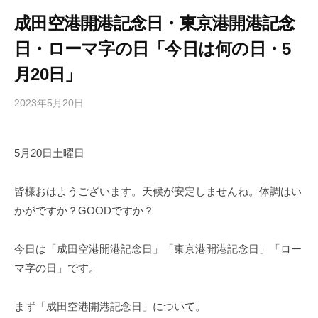
成田空港開港記念日・東京港開港記念
日・ローマ字の日「今日は何の日・5
月20日」
2023年5月20日
b
/
y
0
h
件
5月20日土曜日
i
の
g
コ
a
メ
皆様おはようございます。天候が安定しませんね。体調はい
s
ン
かがですか？GOODですか？
h
ト
i
今日は「成田空港開港記念日」「東京港開港記念日」「ロー
y
マ字の日」です。
a
m
まず「成田空港開港記念日」について。
a