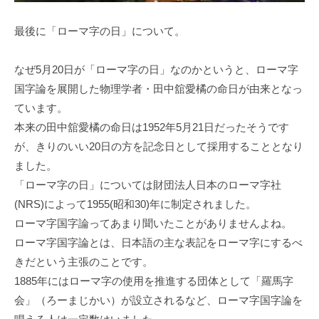
最後に「ローマ字の日」について。
なぜ5⽉20⽇が「ローマ字の⽇」なのかというと、ローマ字
国字論を展開した物理学者・⽥中舘愛橘の命⽇が由来となっ
ています。
本来の⽥中舘愛橘の命⽇は1952年5⽉21⽇だったそうです
が、きりのいい20⽇の⽅を記念⽇として採⽤することとなり
ました。
「ローマ字の⽇」については財団法⼈⽇本のローマ字社
(NRS)によって1955(昭和30)年に制定されました。
ローマ字国字論ってあまり聞いたことがありませんよね。
ローマ字国字論とは、⽇本語の主な表記をローマ字にするべ
きだという主張のことです。
1885年にはローマ字の使⽤を推進する団体として「羅⾺字
会」（ろーまじかい）が設⽴されるなど、ローマ字国字論を