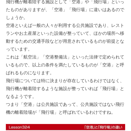
⾶⾏機が離着陸する施設として「空港」や「⾶⾏場」といっ
たものがありますが、「空港」「⾶⾏場」に違いはあるので
しょうか。
空港といえば⼀般の⼈々が利⽤する公共施設であり、レスト
ランやお⼟産屋といった設備が整っていて、ほかの場所へ移
動するための交通⼿段などが⽤意されているものが前提とな
っています。
これは「航空法」「空港整備法」といった法律で定められて
いるもので、以上の条件を満たしているものが「空港」と呼
ばれるものになります。
⾶⾏場については特に決まりが存在しているわけではなく、
⾶⾏機が離着陸するような施設が整っていれば「⾶⾏場」と
なるようです。
つまり「空港」は公共施設であって、公共施設ではない⾶⾏
機の離着陸場が「⾶⾏場」と呼ばれているわけですね。