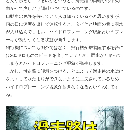
どんな形をしているのかというと、滑⾛路の両端から中央に
向かって少しだけ傾斜がついているのです。
⾃動⾞の免許を持っている⼈は知っているかと思いますが、
⾬の⽇に速度を出して運転すると、タイヤと地⾯の間に⾬⽔
が⼊り込んでしまい、ハイドロプレーニング現象というブレ
ーキが効かなくなる状態が発⽣します。
⾶⾏機についても例外ではなく、⾶⾏機が離着陸する場合に
は200キロものスピードを出しているため、⾬⽔がたまって
しまうとハイドロプレーニング現象が発⽣します。
しかし、滑⾛路に傾斜をつけることによって滑⾛路の⽔はけ
をよくして⽔たまりができないように⼯夫されているため、
ハイドロプレーニング現象が起きなくなるというわけです
ね。