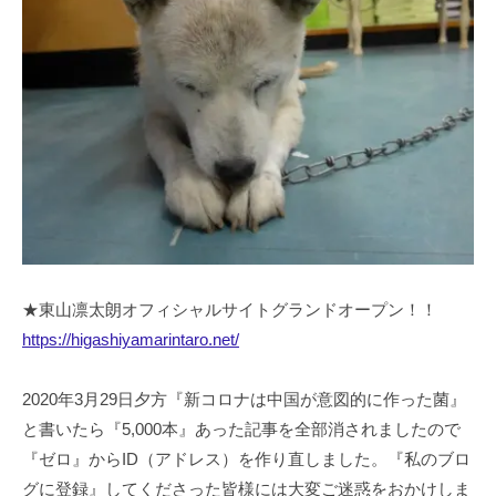
★東山凛太朗オフィシャルサイトグランドオープン！！
https://higashiyamarintaro.net/
2020年3月29日夕方『新コロナは中国が意図的に作った菌』
と書いたら『5,000本』あった記事を全部消されましたので
『ゼロ』からID（アドレス）を作り直しました。『私のブロ
グに登録』してくださった皆様には大変ご迷惑をおかけしま