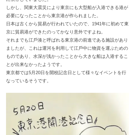
しかし、関東⼤震災により東京にも⼤型船が⼊港できる港が
必要になったことから東京港が作られました。
⽇本は古くから貿易が⾏われていたので、1941年に初めて東
京に貿易港ができたのってかなり意外ですよね。
それまでも江⼾湊と呼ばれる東京港の前進である施設があり
ましたが、これは運河を利⽤して江⼾中に物資を運ぶための
ものであり、⽔深が浅かったことから⼤きな船は⼊港するこ
とが出来なかったようです。
東京都では5⽉20⽇を開校記念⽇として様々なイベントを⾏
なっているそうです。