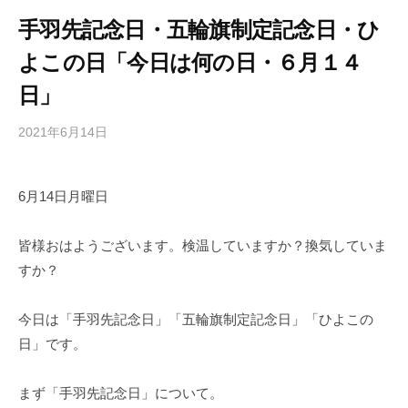
手羽先記念日・五輪旗制定記念日・ひ
よこの日「今日は何の日・６月１４
日」
2021年6月14日
b
/
y
0
h
件
6月14日月曜日
i
の
g
コ
a
メ
皆様おはようございます。検温していますか？換気していま
s
ン
すか？
h
ト
i
今日は「手羽先記念日」「五輪旗制定記念日」「ひよこの
y
日」です。
a
m
まず「手羽先記念日」について。
a