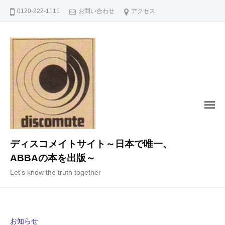
コ
0120-222-1111
お問い合わせ
アクセス
ン
テ
ン
ツ
へ
ス
キ
メ
ニ
ッ
ュ
ー
プ
ディスコメイトサイト～日本で唯一、
ABBAの本を出版～
Let's know the truth together
お知らせ