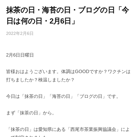
抹茶の日・海苔の日・ブログの日「今
日は何の日・2月6日」
2022年2月6日
b
/
y
0
h
件
2月6日日曜日
i
の
g
コ
a
メ
皆様おはようございます。体調はGOODですか？ワクチンは
s
ン
打ちましたか？検温しましたか？
h
ト
i
今日は「抹茶の日」「海苔の日」「ブログの日」です。
y
a
まず「抹茶の日」から。
m
a
「抹茶の日」は愛知県にある「西尾市茶業振興協議会」によ