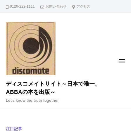
コ
0120-222-1111
お問い合わせ
アクセス
ン
テ
ン
ツ
へ
ス
キ
メ
ニ
ッ
ュ
ー
プ
ディスコメイトサイト～日本で唯一、
ABBAの本を出版～
Let's know the truth together
注目記事