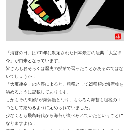
「海苔の日」は701年に制定された日本最古の法典「大宝律
令」が由来となっています。
皆さんもおそらくは歴史の授業で習ったことがあるのではな
いでしょうか！
「大宝律令」の内容によると、租税として29種類の海産物を
納めるように記載してあります。
しかもその8種類が海藻類となり、もちろん海苔も租税の１
つとして納めるように定められていました。
少なくとも飛鳥時代から海苔が食べられていたということに
なりますよね！