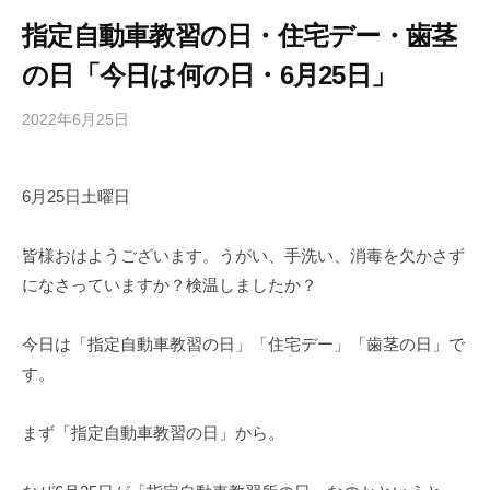
指定自動車教習の日・住宅デー・歯茎
の日「今日は何の日・6月25日」
2022年6月25日
b
/
y
0
h
件
6月25日土曜日
i
の
g
コ
a
メ
皆様おはようございます。うがい、手洗い、消毒を欠かさず
s
ン
になさっていますか？検温しましたか？
h
ト
i
今日は「指定自動車教習の日」「住宅デー」「歯茎の日」で
y
す。
a
m
まず「指定自動車教習の日」から。
a