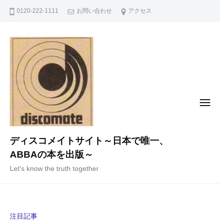
コ
0120-222-1111
お問い合わせ
アクセス
ン
テ
ン
ツ
へ
ス
キ
メ
ニ
ッ
ュ
ー
プ
ディスコメイトサイト～日本で唯一、
ABBAの本を出版～
Let's know the truth together
注目記事