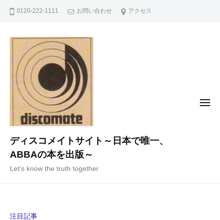
コ
0120-222-1111
お問い合わせ
アクセス
ン
テ
ン
ツ
へ
ス
キ
メ
ニ
ッ
ュ
ー
プ
ディスコメイトサイト～日本で唯一、
ABBAの本を出版～
Let's know the truth together
注目記事