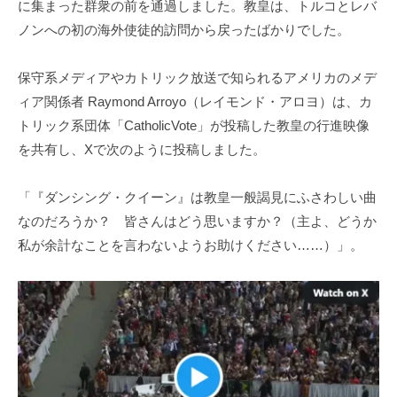
に集まった群衆の前を通過しました。教皇は、トルコとレバ
ノンへの初の海外使徒的訪問から戻ったばかりでした。
保守系メディアやカトリック放送で知られるアメリカのメデ
ィア関係者 Raymond Arroyo（レイモンド・アロヨ）は、カ
トリック系団体「CatholicVote」が投稿した教皇の行進映像
を共有し、Xで次のように投稿しました。
「『ダンシング・クイーン』は教皇一般謁見にふさわしい曲
なのだろうか？ 皆さんはどう思いますか？（主よ、どうか
私が余計なことを言わないようお助けください……）」。