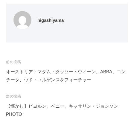
higashiyama
投
前の投稿
稿
オーストリア：マダム・タッソー・ウィーン、ABBA、コン
ナ
チータ、ウド・ユルゲンスをフィーチャー
ビ
ゲ
次の投稿
ー
【懐かし】ビヨルン、ベニー、キャサリン・ジョンソン
シ
PHOTO
ョ
ン