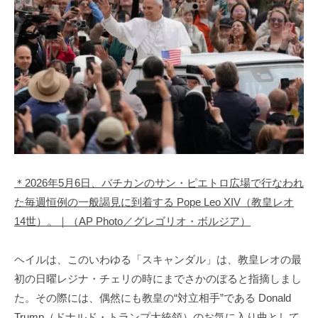
＊2026年5月6日、バチカンのサン・ピエトロ広場で行なわれ
た毎週恒例の一般謁見に到着する Pope Leo XIV（教皇レオ
14世）。｜（AP Photo／グレゴリオ・ボルジア）
ヘイルは、このいわゆる「スキャンダル」は、教皇レオの最
初の日曜レジナ・チェリの時にまでさかのぼると指摘しまし
た。その際には、偶然にも教皇の“対立相手”である Donald
Trump（ドナルド・トランプ大統領）のお気に入り曲として