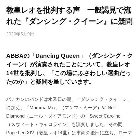
教皇レオを批判する声 一般謁見で流
れた『ダンシング・クイーン』に疑問
2026年5月9日
b
/
y
0
h
件
ABBAの「Dancing Queen」（ダンシング・ク
i
の
イーン）が演奏されたことについて、教皇レオ
g
コ
a
メ
14世を批判し、「この場にふさわしい選曲だっ
s
ン
たのか」と疑問を呈しています。
h
ト
i
バチカンのバンドは水曜日の朝、「ダンシング・クイーン」
y
に加え、「Mamma Mia」（マンマ・ミーア）や Neil
a
Diamond（ニール・ダイアモンド）の「Sweet Caroline」
m
a
（スウィート・キャロライン）も演奏しました。その間、
Pope Leo XIV（教皇レオ14世）は車両の後部に立ち、ローマ