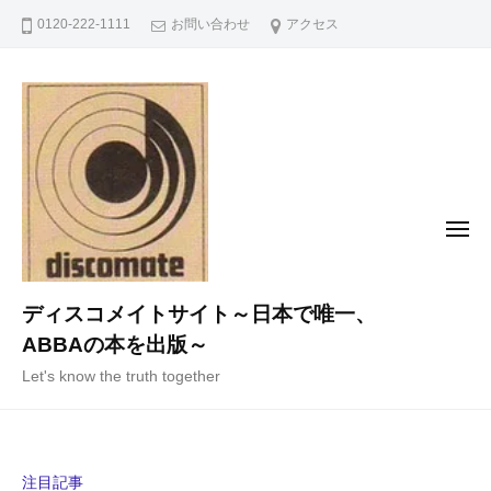
コ
0120-222-1111
お問い合わせ
アクセス
ン
テ
ン
ツ
へ
ス
キ
メ
ニ
ッ
ュ
ー
プ
ディスコメイトサイト～日本で唯一、
ABBAの本を出版～
Let's know the truth together
注目記事