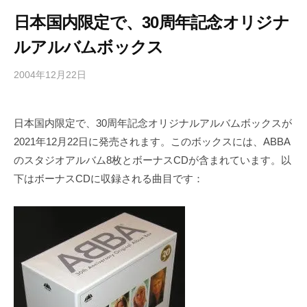
日本国内限定で、30周年記念オリジナ
ルアルバムボックス
2004年12月22日
b
/
y
0
h
件
日本国内限定で、30周年記念オリジナルアルバムボックスが
i
の
2021年12月22日に発売されます。このボックスには、ABBA
g
コ
a
メ
のスタジオアルバム8枚とボーナスCDが含まれています。以
s
ン
下はボーナスCDに収録される曲目です：
h
ト
i
y
a
m
a