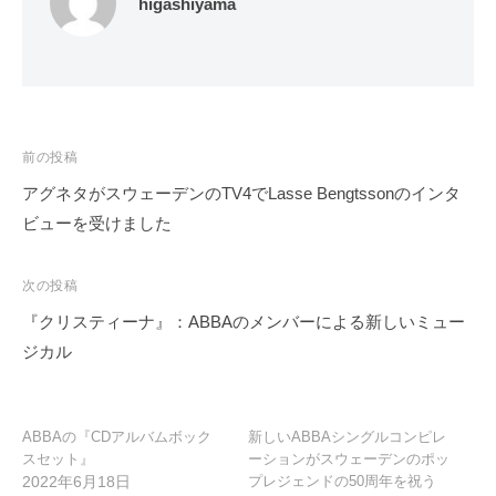
higashiyama
投
前の投稿
稿
アグネタがスウェーデンのTV4でLasse Bengtssonのインタ
ナ
ビューを受けました
ビ
ゲ
次の投稿
ー
『クリスティーナ』：ABBAのメンバーによる新しいミュー
シ
ジカル
ョ
ン
ABBAの『CDアルバムボック
新しいABBAシングルコンピレ
スセット』
ーションがスウェーデンのポッ
2022年6月18日
プレジェンドの50周年を祝う