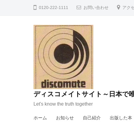
コ
0120-222-1111
お問い合わせ
アク
ン
テ
ン
ツ
へ
ス
キ
ッ
プ
ディスコメイトサイト～日本で唯
Let's know the truth together
ホーム
お知らせ
自己紹介
出版した本