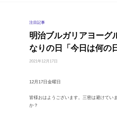
注目記事
明治ブルガリアヨーグ
なりの日「今日は何の日
2021年12月17日
b
/
y
0
h
件
12月17日金曜日
i
の
g
コ
a
メ
皆様おはようございます。三密は避けてい
s
ン
か？
h
ト