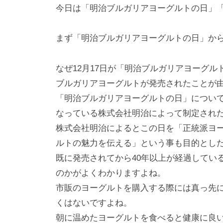
i
今日は「明治ブルガリアヨーグルトの日」
y
a
まず「明治ブルガリアヨーグルトの日」か
m
a
なぜ12月17日が「明治ブルガリアヨーグルト
ブルガリアヨーグルトが発売されたことが
「明治ブルガリアヨーグルトの日」につい
なっている株式会社明治によって制定され
株式会社明治によるとこの日を「正統派ヨ
ルトの魅力を伝える」という事も目的とし
既に発売されてから40年以上が経過してい
のかがよくわかりますよね。
市販のヨーグルトを購入する際には真っ先
くはないですよね。
朝に温めたヨーグルトを食べると健康に良