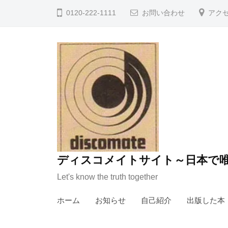
コ
0120-222-1111
お問い合わせ
アク
ン
テ
ン
ツ
へ
ス
キ
ッ
プ
ディスコメイトサイト～日本で唯
Let's know the truth together
ホーム
お知らせ
自己紹介
出版した本