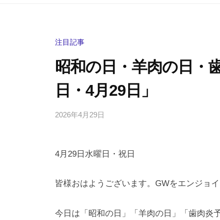
注目記事
昭和の日・羊肉の日・
日・4月29日」
2026年4月29日
b
/
y
0
h
件
4月29日水曜日・祝日
i
の
g
コ
a
メ
皆様おはようございます。GWをエンジョイ
s
ン
h
ト
今日は「昭和の日」「羊肉の日」「歯肉炎